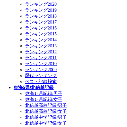
ランキング2020
ランキング2019
ランキング2018
ランキング2017
ランキング2016
ランキング2015
ランキング2014
ランキング2013
ランキング2012
ランキング2011
ランキング2010
ランキング2009
歴代ランキング
ベスト記録検索
東海5県/北信越記録
東海５県記録/男子
東海５県記録/女子
北信越高校記録/男子
北信越高校記録/女子
北信越中学記録/男子
北信越中学記録/女子