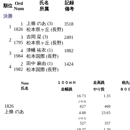
氏名
記録
Ord
順位
Num
所属
備考
決勝
上條 のあ (3)
1
3518
1
1826
松本県ヶ丘 (長野)
吉岡 栞 (3)
3
2491
2
1795
松本県ヶ丘 (長野)
津幡 祐衣 (1)
4
1882
3
1984
松本国際 (長野)
田中 麻由 (1)
2
1424
4
1982
松本国際 (長野)
１００ｍＨ
走高跳
砲丸
Num
氏名
走幅跳
やり投
８０
16.73
1.35
(+0.3)
1826
627
460
上條 のあ
4.88
23.65
(+0.1)
527
357
19.37
1.20