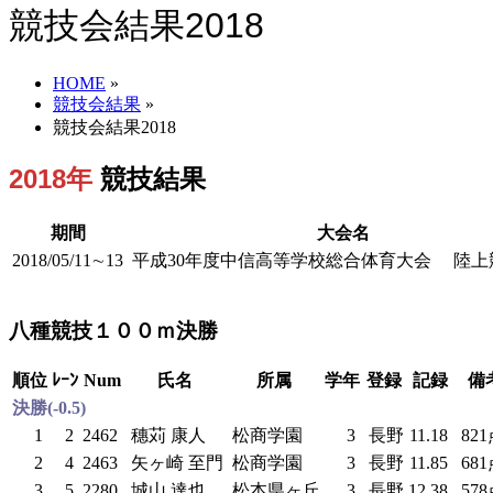
競技会結果2018
HOME
»
競技会結果
»
競技会結果2018
2018年
競技結果
期間
大会名
2018/05/11∼13
平成30年度中信高等学校総合体育大会 陸上
八種競技１００ｍ決勝
順位
ﾚｰﾝ
Num
氏名
所属
学年
登録
記録
備
決勝(-0.5)
1
2
2462
穗苅 康人
松商学園
3
長野
11.18
82
2
4
2463
矢ヶ崎 至門
松商学園
3
長野
11.85
68
3
5
2280
城山 達也
松本県ヶ丘
3
長野
12.38
57