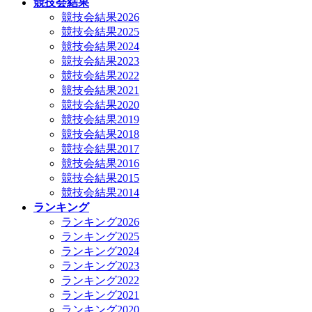
競技会結果
競技会結果2026
競技会結果2025
競技会結果2024
競技会結果2023
競技会結果2022
競技会結果2021
競技会結果2020
競技会結果2019
競技会結果2018
競技会結果2017
競技会結果2016
競技会結果2015
競技会結果2014
ランキング
ランキング2026
ランキング2025
ランキング2024
ランキング2023
ランキング2022
ランキング2021
ランキング2020