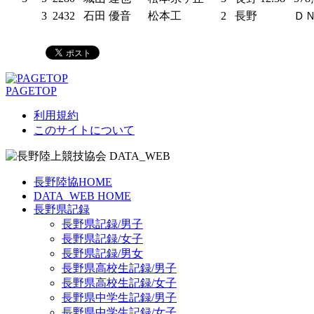
3
2432
石田 優音
松本工
2
長野
Ｄ
PAGETOP
利用規約
このサイトについて
長野陸協HOME
DATA_WEB HOME
長野県記録
長野県記録/男子
長野県記録/女子
長野県記録/男女
長野県高校生記録/男子
長野県高校生記録/女子
長野県中学生記録/男子
長野県中学生記録/女子