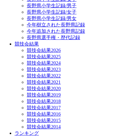
長野県小学生記録/男子
長野県小学生記録/女子
長野県小学生記録/男女
今年樹立された長野県記録
今年追加された長野県記録
長野県選手権・歴代記録
競技会結果
競技会結果2026
競技会結果2025
競技会結果2024
競技会結果2023
競技会結果2022
競技会結果2021
競技会結果2020
競技会結果2019
競技会結果2018
競技会結果2017
競技会結果2016
競技会結果2015
競技会結果2014
ランキング