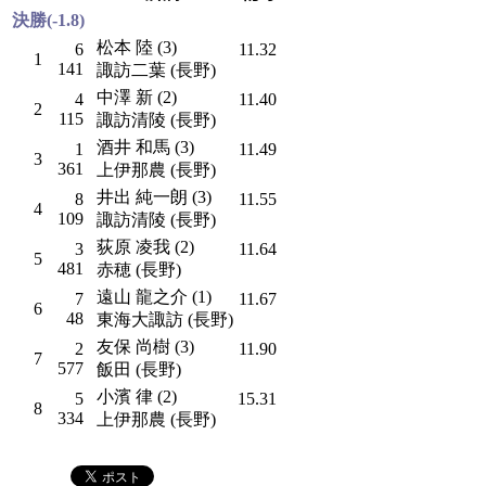
決勝(-1.8)
松本 陸 (3)
6
11.32
1
141
諏訪二葉 (長野)
中澤 新 (2)
4
11.40
2
115
諏訪清陵 (長野)
酒井 和馬 (3)
1
11.49
3
361
上伊那農 (長野)
井出 純一朗 (3)
8
11.55
4
109
諏訪清陵 (長野)
荻原 凌我 (2)
3
11.64
5
481
赤穂 (長野)
遠山 龍之介 (1)
7
11.67
6
48
東海大諏訪 (長野)
友保 尚樹 (3)
2
11.90
7
577
飯田 (長野)
小濱 律 (2)
5
15.31
8
334
上伊那農 (長野)