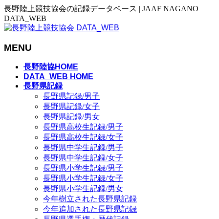
長野陸上競技協会の記録データベース | JAAF NAGANO
DATA_WEB
MENU
メ
長野陸協HOME
ニ
DATA_WEB HOME
長野県記録
ュ
長野県記録/男子
ー
長野県記録/女子
を
長野県記録/男女
飛
長野県高校生記録/男子
ば
長野県高校生記録/女子
す
長野県中学生記録/男子
長野県中学生記録/女子
長野県小学生記録/男子
長野県小学生記録/女子
長野県小学生記録/男女
今年樹立された長野県記録
今年追加された長野県記録