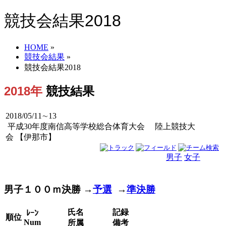
競技会結果2018
HOME
»
競技会結果
»
競技会結果2018
2018年
競技結果
2018/05/11∼13
平成30年度南信高等学校総合体育大会 陸上競技大
会 【伊那市】
男子
女子
男女
男子１００ｍ決勝 →
予選
→
準決勝
氏名
記録
ﾚｰﾝ
順位
Num
所属
備考