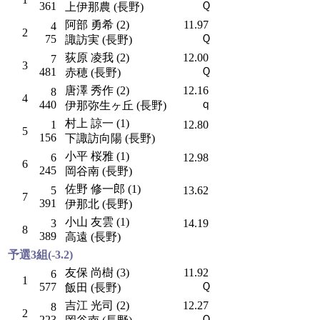
Ｑ
361
上伊那農 (長野)
阿部 勇希 (2)
11.97
4
2
Ｑ
75
諏訪実 (長野)
荻原 凌我 (2)
12.00
7
3
Ｑ
481
赤穂 (長野)
唐澤 秀作 (2)
12.16
8
4
ｑ
440
伊那弥生ヶ丘 (長野)
村上 諒一 (1)
1
12.80
5
156
下諏訪向陽 (長野)
小平 桜雅 (1)
6
12.98
6
245
岡谷南 (長野)
佐野 修一郎 (1)
5
13.62
7
391
伊那北 (長野)
小山 友雲 (1)
3
14.19
8
389
高遠 (長野)
予選3組(-3.2)
友保 尚樹 (3)
11.92
6
1
Ｑ
577
飯田 (長野)
吉江 光司 (2)
12.27
8
2
Ｑ
223