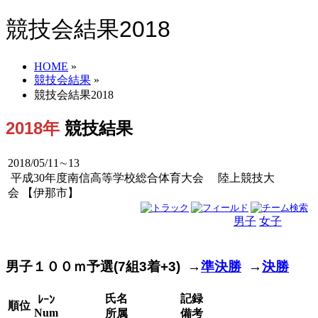
競技会結果2018
HOME
»
競技会結果
»
競技会結果2018
2018年
競技結果
2018/05/11∼13
平成30年度南信高等学校総合体育大会 陸上競技大
会 【伊那市】
男子
女子
男女
男子１００ｍ予選(7組3着+3) →
準決勝
→
決勝
氏名
記録
ﾚｰﾝ
順位
Num
所属
備考