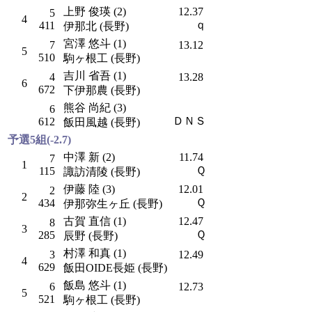
上野 俊瑛 (2)
12.37
5
4
ｑ
411
伊那北 (長野)
宮澤 悠斗 (1)
7
13.12
5
510
駒ヶ根工 (長野)
吉川 省吾 (1)
4
13.28
6
672
下伊那農 (長野)
熊谷 尚紀 (3)
6
ＤＮＳ
612
飯田風越 (長野)
予選5組(-2.7)
中澤 新 (2)
11.74
7
1
Ｑ
115
諏訪清陵 (長野)
伊藤 陸 (3)
12.01
2
2
Ｑ
434
伊那弥生ヶ丘 (長野)
古賀 直信 (1)
12.47
8
3
Ｑ
285
辰野 (長野)
村澤 和真 (1)
3
12.49
4
629
飯田OIDE長姫 (長野)
飯島 悠斗 (1)
6
12.73
5
521
駒ヶ根工 (長野)