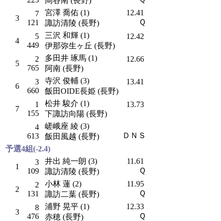
岡谷南 (長野)
宮澤 喬佑 (1)
12.41
7
3
Ｑ
121
諏訪清陵 (長野)
三沢 和輝 (1)
5
12.42
4
449
伊那弥生ヶ丘 (長野)
多田井 琢馬 (1)
2
12.66
5
765
阿南 (長野)
寺沢 俊輔 (3)
3
13.41
6
660
飯田OIDE長姫 (長野)
松井 駿介 (1)
1
13.73
7
155
下諏訪向陽 (長野)
嵯峨座 綾 (3)
4
ＤＮＳ
613
飯田風越 (長野)
予選4組(-2.4)
井出 純一朗 (3)
11.61
3
1
Ｑ
109
諏訪清陵 (長野)
小林 蓮 (2)
11.95
2
2
Ｑ
131
諏訪二葉 (長野)
浦野 晃平 (1)
12.33
8
3
Ｑ
476
赤穂 (長野)