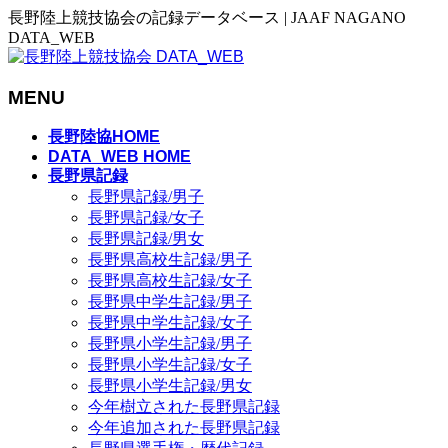
長野陸上競技協会の記録データベース | JAAF NAGANO
DATA_WEB
MENU
メ
長野陸協HOME
ニ
DATA_WEB HOME
長野県記録
ュ
長野県記録/男子
ー
長野県記録/女子
を
長野県記録/男女
飛
長野県高校生記録/男子
ば
長野県高校生記録/女子
す
長野県中学生記録/男子
長野県中学生記録/女子
長野県小学生記録/男子
長野県小学生記録/女子
長野県小学生記録/男女
今年樹立された長野県記録
今年追加された長野県記録