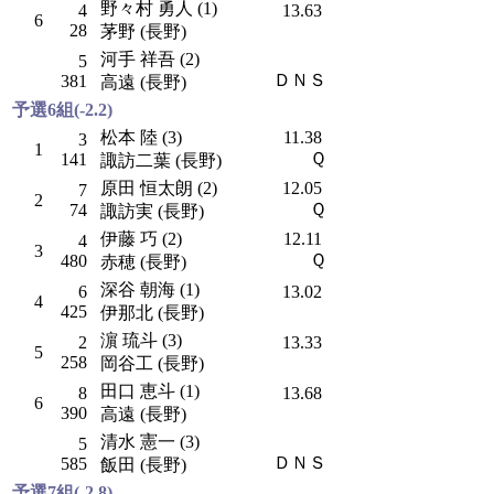
野々村 勇人 (1)
4
13.63
6
28
茅野 (長野)
河手 祥吾 (2)
5
ＤＮＳ
381
高遠 (長野)
予選6組(-2.2)
松本 陸 (3)
11.38
3
1
Ｑ
141
諏訪二葉 (長野)
原田 恒太朗 (2)
12.05
7
2
Ｑ
74
諏訪実 (長野)
伊藤 巧 (2)
12.11
4
3
Ｑ
480
赤穂 (長野)
深谷 朝海 (1)
6
13.02
4
425
伊那北 (長野)
濵 琉斗 (3)
2
13.33
5
258
岡谷工 (長野)
田口 恵斗 (1)
8
13.68
6
390
高遠 (長野)
清水 憲一 (3)
5
ＤＮＳ
585
飯田 (長野)
予選7組(-2.8)