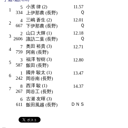
小濱 律 (2)
11.57
5
1
Ｑ
334
上伊那農 (長野)
三嶋 蒼生 (2)
12.01
4
2
Ｑ
667
下伊那農 (長野)
山口 大輝 (1)
12.18
2
3
Ｑ
2606
諏訪二葉 (長野)
奥田 裕貴 (3)
7
12.71
4
759
阿南 (長野)
福澤 智樹 (3)
3
12.80
5
587
飯田 (長野)
國井 駿太 (1)
1
13.47
6
242
岡谷南 (長野)
西澤 駿 (1)
8
14.37
7
267
岡谷工 (長野)
古瀬 友暉 (3)
6
ＤＮＳ
611
飯田風越 (長野)