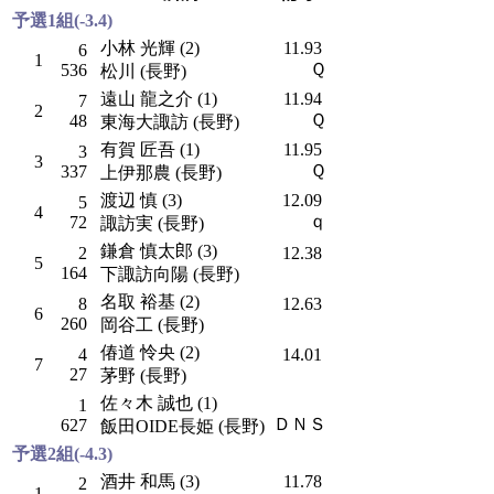
予選1組(-3.4)
小林 光輝 (2)
11.93
6
1
Ｑ
536
松川 (長野)
遠山 龍之介 (1)
11.94
7
2
Ｑ
48
東海大諏訪 (長野)
有賀 匠吾 (1)
11.95
3
3
Ｑ
337
上伊那農 (長野)
渡辺 慎 (3)
12.09
5
4
ｑ
72
諏訪実 (長野)
鎌倉 慎太郎 (3)
2
12.38
5
164
下諏訪向陽 (長野)
名取 裕基 (2)
8
12.63
6
260
岡谷工 (長野)
偆道 怜央 (2)
4
14.01
7
27
茅野 (長野)
佐々木 誠也 (1)
1
ＤＮＳ
627
飯田OIDE長姫 (長野)
予選2組(-4.3)
酒井 和馬 (3)
11.78
2
1