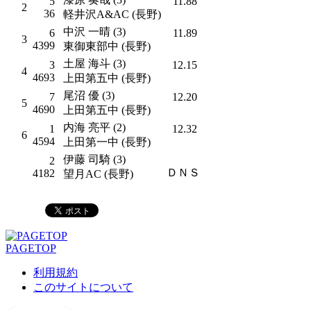
5
11.88
2
36
軽井沢A&AC (長野)
中沢 一晴 (3)
6
11.89
3
4399
東御東部中 (長野)
土屋 海斗 (3)
3
12.15
4
4693
上田第五中 (長野)
尾沼 優 (3)
7
12.20
5
4690
上田第五中 (長野)
内海 亮平 (2)
1
12.32
6
4594
上田第一中 (長野)
伊藤 司騎 (3)
2
ＤＮＳ
4182
望月AC (長野)
PAGETOP
利用規約
このサイトについて