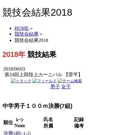
競技会結果2018
HOME
»
競技会結果
»
競技会結果2018
2018年
競技結果
2018/06/03
第24回上田陸上カーニバル 【菅平】
男子
女子
男女
中学男子１００ｍ決勝(7組)
氏名
記録
ﾚｰﾝ
順位
Num
所属
備考
決勝1組(-1.2)