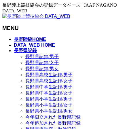
長野陸上競技協会の記録データベース | JAAF NAGANO
DATA_WEB
MENU
メ
長野陸協HOME
ニ
DATA_WEB HOME
長野県記録
ュ
長野県記録/男子
ー
長野県記録/女子
を
長野県記録/男女
飛
長野県高校生記録/男子
ば
長野県高校生記録/女子
す
長野県中学生記録/男子
長野県中学生記録/女子
長野県小学生記録/男子
長野県小学生記録/女子
長野県小学生記録/男女
今年樹立された長野県記録
今年追加された長野県記録