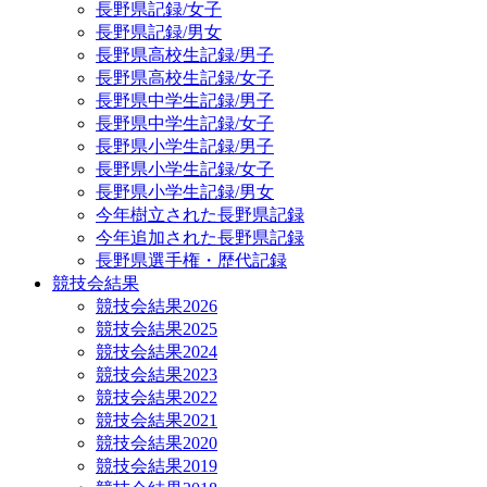
長野県記録/女子
長野県記録/男女
長野県高校生記録/男子
長野県高校生記録/女子
長野県中学生記録/男子
長野県中学生記録/女子
長野県小学生記録/男子
長野県小学生記録/女子
長野県小学生記録/男女
今年樹立された長野県記録
今年追加された長野県記録
長野県選手権・歴代記録
競技会結果
競技会結果2026
競技会結果2025
競技会結果2024
競技会結果2023
競技会結果2022
競技会結果2021
競技会結果2020
競技会結果2019