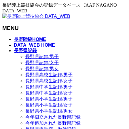
長野陸上競技協会の記録データベース | JAAF NAGANO
DATA_WEB
MENU
メ
長野陸協HOME
ニ
DATA_WEB HOME
長野県記録
ュ
長野県記録/男子
ー
長野県記録/女子
を
長野県記録/男女
飛
長野県高校生記録/男子
ば
長野県高校生記録/女子
す
長野県中学生記録/男子
長野県中学生記録/女子
長野県小学生記録/男子
長野県小学生記録/女子
長野県小学生記録/男女
今年樹立された長野県記録
今年追加された長野県記録