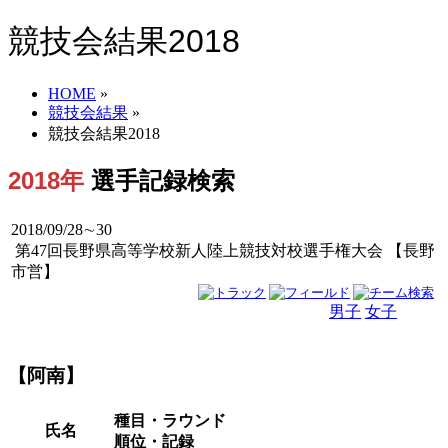
競技会結果2018
HOME
»
競技会結果
»
競技会結果2018
2018年
選手記録検索
2018/09/28∼30
第47回長野県高等学校新人陸上競技対校選手権大会 【長野
市営】
男子
女子
男女
【阿南】
種目・ラウンド
氏名
順位・記録