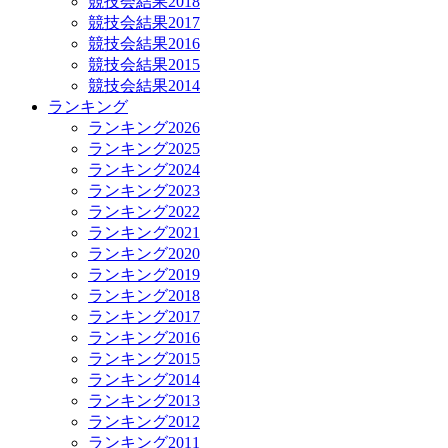
競技会結果2018
競技会結果2017
競技会結果2016
競技会結果2015
競技会結果2014
ランキング
ランキング2026
ランキング2025
ランキング2024
ランキング2023
ランキング2022
ランキング2021
ランキング2020
ランキング2019
ランキング2018
ランキング2017
ランキング2016
ランキング2015
ランキング2014
ランキング2013
ランキング2012
ランキング2011