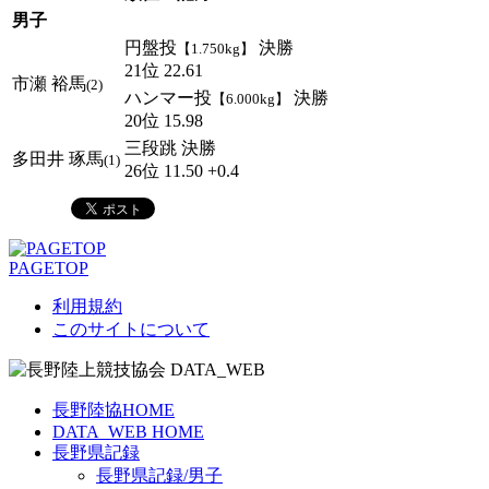
男子
円盤投
決勝
【1.750kg】
21位 22.61
市瀬 裕馬
(2)
ハンマー投
決勝
【6.000kg】
20位 15.98
三段跳 決勝
多田井 琢馬
(1)
26位 11.50 +0.4
PAGETOP
利用規約
このサイトについて
長野陸協HOME
DATA_WEB HOME
長野県記録
長野県記録/男子