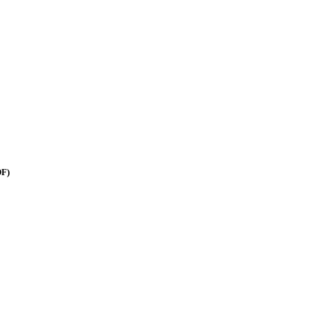
DF)
女