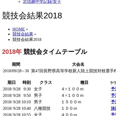
北信越中学記録/女子
競技会結果2018
HOME
»
競技会結果
»
競技会結果2018
2018年
競技会タイムテーブル
期間
大会名
2018/09/28∼30
第47回長野県高等学校新人陸上競技対校選手
期日
時刻
クラス
種目
ラ
2018/ 9/28
9:30
女子
４×１００ｍ
予
2018/ 9/28
9:50
男子
４×１００ｍ
予
2018/ 9/28
10:10
男子
１５００ｍ
予
2018/ 9/28
10:40
八種競技
１００ｍ
決
2018/ 9/28
10:55
女子
４００ｍ
予