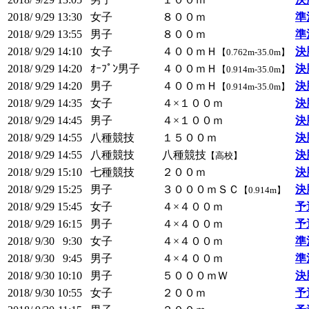
2018/ 9/29
13:30
女子
８００ｍ
準
2018/ 9/29
13:55
男子
８００ｍ
準
2018/ 9/29
14:10
女子
４００ｍＨ
決
【0.762m-35.0m】
2018/ 9/29
14:20
ｵｰﾌﾟﾝ男子
４００ｍＨ
決
【0.914m-35.0m】
2018/ 9/29
14:20
男子
４００ｍＨ
決
【0.914m-35.0m】
2018/ 9/29
14:35
女子
４×１００ｍ
決
2018/ 9/29
14:45
男子
４×１００ｍ
決
2018/ 9/29
14:55
八種競技
１５００ｍ
決
2018/ 9/29
14:55
八種競技
八種競技
決
【高校】
2018/ 9/29
15:10
七種競技
２００ｍ
決
2018/ 9/29
15:25
男子
３０００ｍＳＣ
決
【0.914m】
2018/ 9/29
15:45
女子
４×４００ｍ
予
2018/ 9/29
16:15
男子
４×４００ｍ
予
2018/ 9/30
9:30
女子
４×４００ｍ
準
2018/ 9/30
9:45
男子
４×４００ｍ
準
2018/ 9/30
10:10
男子
５０００ｍＷ
決
2018/ 9/30
10:55
女子
２００ｍ
予