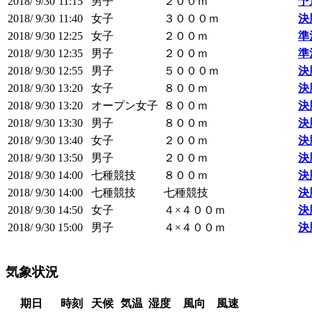
2018/ 9/30
11:15
男子
２００ｍ
予
2018/ 9/30
11:40
女子
３０００ｍ
決
2018/ 9/30
12:25
女子
２００ｍ
準
2018/ 9/30
12:35
男子
２００ｍ
準
2018/ 9/30
12:55
男子
５０００ｍ
決
2018/ 9/30
13:20
女子
８００ｍ
決
2018/ 9/30
13:20
オープン女子
８００ｍ
決
2018/ 9/30
13:30
男子
８００ｍ
決
2018/ 9/30
13:40
女子
２００ｍ
決
2018/ 9/30
13:50
男子
２００ｍ
決
2018/ 9/30
14:00
七種競技
８００ｍ
決
2018/ 9/30
14:00
七種競技
七種競技
決
2018/ 9/30
14:50
女子
４×４００ｍ
決
2018/ 9/30
15:00
男子
４×４００ｍ
決
気象状況
期日
時刻
天候
気温
湿度
風向
風速