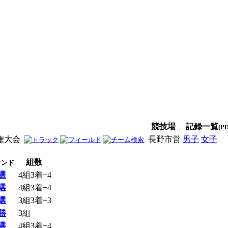
競技場
記録一覧
(P
権大会
長野市営
男子
女子
男
組数
ウンド
選
4組3着+4
選
4組3着+4
選
3組3着+3
勝
3組
選
4組3着+4