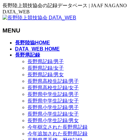
長野陸上競技協会の記録データベース | JAAF NAGANO
DATA_WEB
MENU
メ
長野陸協HOME
ニ
DATA_WEB HOME
長野県記録
ュ
長野県記録/男子
ー
長野県記録/女子
を
長野県記録/男女
飛
長野県高校生記録/男子
ば
長野県高校生記録/女子
す
長野県中学生記録/男子
長野県中学生記録/女子
長野県小学生記録/男子
長野県小学生記録/女子
長野県小学生記録/男女
今年樹立された長野県記録
今年追加された長野県記録