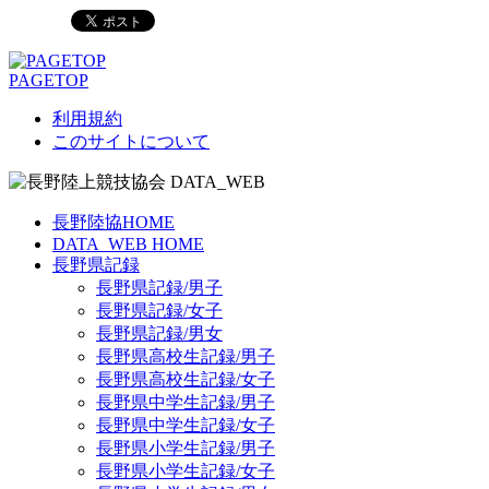
PAGETOP
利用規約
このサイトについて
長野陸協HOME
DATA_WEB HOME
長野県記録
長野県記録/男子
長野県記録/女子
長野県記録/男女
長野県高校生記録/男子
長野県高校生記録/女子
長野県中学生記録/男子
長野県中学生記録/女子
長野県小学生記録/男子
長野県小学生記録/女子