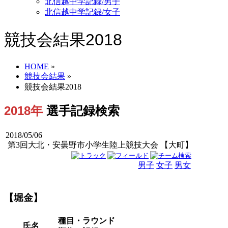
北信越中学記録/男子
北信越中学記録/女子
競技会結果2018
HOME
»
競技会結果
»
競技会結果2018
2018年
選手記録検索
2018/05/06
第3回大北・安曇野市小学生陸上競技大会 【大町】
男子
女子
男女
【堀金】
種目・ラウンド
氏名