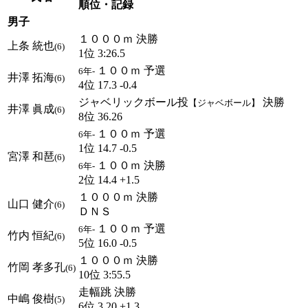
順位・記録
男子
１０００ｍ 決勝
上条 統也
(6)
1位 3:26.5
１００ｍ 予選
6年-
井澤 拓海
(6)
4位 17.3 -0.4
ジャベリックボール投
決勝
【ジャベボール】
井澤 眞成
(6)
8位 36.26
１００ｍ 予選
6年-
1位 14.7 -0.5
宮澤 和琶
(6)
１００ｍ 決勝
6年-
2位 14.4 +1.5
１０００ｍ 決勝
山口 健介
(6)
ＤＮＳ
１００ｍ 予選
6年-
竹内 恒紀
(6)
5位 16.0 -0.5
１０００ｍ 決勝
竹岡 孝多孔
(6)
10位 3:55.5
走幅跳 決勝
中嶋 俊樹
(5)
6位 3.20 +1.3