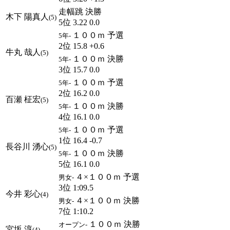
走幅跳 決勝
木下 陽真人
(5)
5位 3.22 0.0
１００ｍ 予選
5年-
2位 15.8 +0.6
牛丸 哉人
(5)
１００ｍ 決勝
5年-
3位 15.7 0.0
１００ｍ 予選
5年-
2位 16.2 0.0
百瀬 柾宏
(5)
１００ｍ 決勝
5年-
4位 16.1 0.0
１００ｍ 予選
5年-
1位 16.4 -0.7
長谷川 湧心
(5)
１００ｍ 決勝
5年-
5位 16.1 0.0
４×１００ｍ 予選
男女-
3位 1:09.5
今井 彩心
(4)
４×１００ｍ 決勝
男女-
7位 1:10.2
１００ｍ 決勝
オープン-
宮坂 淳
(4)