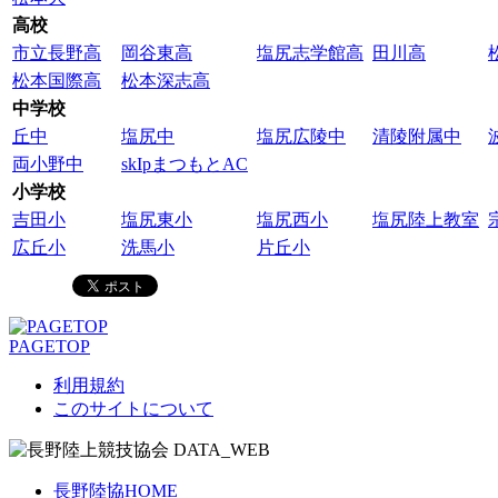
高校
市立長野高
岡谷東高
塩尻志学館高
田川高
松本国際高
松本深志高
中学校
丘中
塩尻中
塩尻広陵中
清陵附属中
両小野中
skIpまつもとAC
小学校
吉田小
塩尻東小
塩尻西小
塩尻陸上教室
広丘小
洗馬小
片丘小
PAGETOP
利用規約
このサイトについて
長野陸協HOME