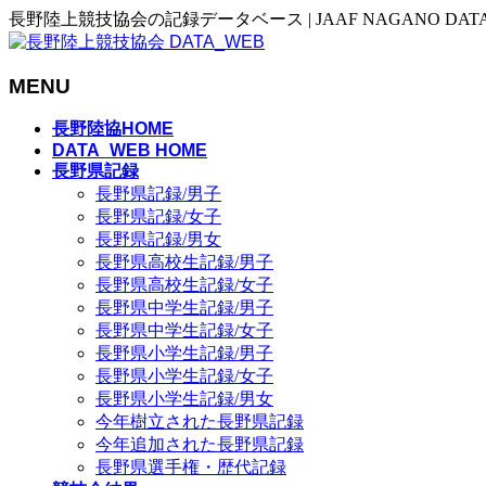
長野陸上競技協会の記録データベース | JAAF NAGANO DAT
MENU
メ
長野陸協HOME
ニ
DATA_WEB HOME
長野県記録
ュ
長野県記録/男子
ー
長野県記録/女子
を
長野県記録/男女
飛
長野県高校生記録/男子
ば
長野県高校生記録/女子
す
長野県中学生記録/男子
長野県中学生記録/女子
長野県小学生記録/男子
長野県小学生記録/女子
長野県小学生記録/男女
今年樹立された長野県記録
今年追加された長野県記録
長野県選手権・歴代記録