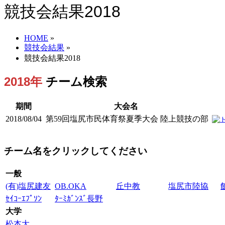
競技会結果2018
HOME
»
競技会結果
»
競技会結果2018
2018年
チーム検索
期間
大会名
2018/08/04
第59回塩尻市民体育祭夏季大会 陸上競技の部
チーム名をクリックしてください
一般
(有)塩尻建友
OB.OKA
丘中教
塩尻市陸協
ｾｲｺｰｴﾌﾟｿﾝ
ﾀｰﾐｶﾞﾝｽﾞ長野
大学
松本大