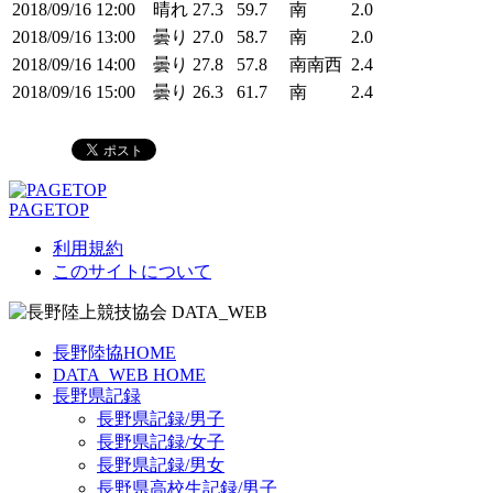
2018/09/16
12:00
晴れ
27.3
59.7
南
2.0
2018/09/16
13:00
曇り
27.0
58.7
南
2.0
2018/09/16
14:00
曇り
27.8
57.8
南南西
2.4
2018/09/16
15:00
曇り
26.3
61.7
南
2.4
PAGETOP
利用規約
このサイトについて
長野陸協HOME
DATA_WEB HOME
長野県記録
長野県記録/男子
長野県記録/女子
長野県記録/男女
長野県高校生記録/男子