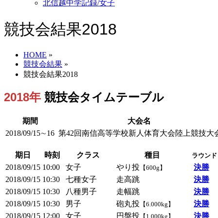
北信越中学記録/女子
競技会結果2018
HOME
»
競技会結果
»
競技会結果2018
2018年
競技会タイムテーブル
期間
大会名
2018/09/15∼16
第42回南信高等学校新人体育大会陸上競技大
期日
時刻
クラス
種目
ラウンド
2018/09/15
10:00
女子
やり投
決勝
【600g】
2018/09/15
10:30
七種女子
走高跳
決勝
2018/09/15
10:30
八種男子
走幅跳
決勝
2018/09/15
10:30
男子
砲丸投
決勝
【6.000kg】
2018/09/15
12:00
女子
円盤投
決勝
【1.000kg】