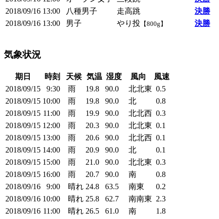
2018/09/16
13:00
八種男子
走高跳
決勝
2018/09/16
13:00
男子
やり投
決勝
【800g】
気象状況
期日
時刻
天候
気温
湿度
風向
風速
2018/09/15
9:30
雨
19.8
90.0
北北東
0.5
2018/09/15
10:00
雨
19.8
90.0
北
0.8
2018/09/15
11:00
雨
19.9
90.0
北北西
0.3
2018/09/15
12:00
雨
20.3
90.0
北北東
0.1
2018/09/15
13:00
雨
20.6
90.0
北北西
0.1
2018/09/15
14:00
雨
20.9
90.0
北
0.1
2018/09/15
15:00
雨
21.0
90.0
北北東
0.3
2018/09/15
16:00
雨
20.7
90.0
南
0.8
2018/09/16
9:00
晴れ
24.8
63.5
南東
0.2
2018/09/16
10:00
晴れ
25.8
62.7
南南東
2.3
2018/09/16
11:00
晴れ
26.5
61.0
南
1.8