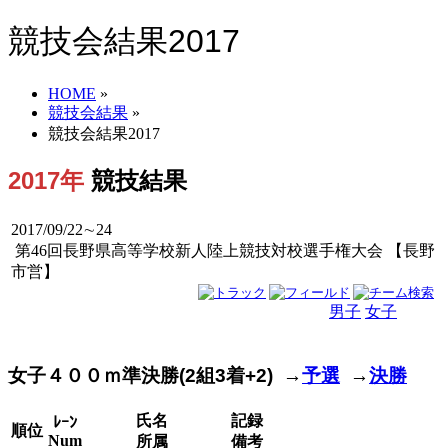
競技会結果2017
HOME
»
競技会結果
»
競技会結果2017
2017年
競技結果
2017/09/22∼24
第46回長野県高等学校新人陸上競技対校選手権大会 【長野
市営】
男子
女子
男女
女子４００ｍ準決勝(2組3着+2) →
予選
→
決勝
氏名
記録
ﾚｰﾝ
順位
Num
所属
備考