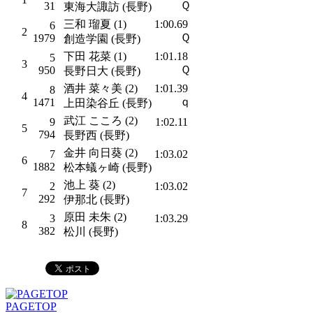
Ｑ
31
東海大諏訪 (長野)
三和 瑠夏 (1)
1:00.69
6
2
Ｑ
1979
創造学園 (長野)
下田 花菜 (1)
1:01.18
5
3
Ｑ
950
長野日大 (長野)
酒井 菜々美 (2)
1:01.39
8
4
ｑ
1471
上田染谷丘 (長野)
武江 こころ (2)
9
1:02.11
5
794
長野西 (長野)
金井 向日葵 (2)
7
1:03.02
6
1882
松本蟻ヶ崎 (長野)
池上 葵 (2)
2
1:03.02
7
292
伊那北 (長野)
原田 未朱 (2)
3
1:03.29
8
382
松川 (長野)
PAGETOP