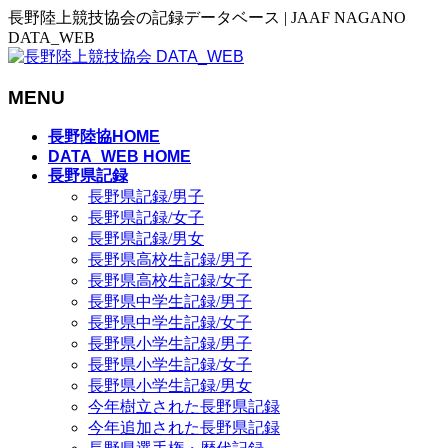
長野陸上競技協会の記録データベース | JAAF NAGANO
DATA_WEB
MENU
メ
長野陸協HOME
ニ
DATA_WEB HOME
長野県記録
ュ
長野県記録/男子
ー
長野県記録/女子
を
長野県記録/男女
飛
長野県高校生記録/男子
ば
長野県高校生記録/女子
す
長野県中学生記録/男子
長野県中学生記録/女子
長野県小学生記録/男子
長野県小学生記録/女子
長野県小学生記録/男女
今年樹立された長野県記録
今年追加された長野県記録