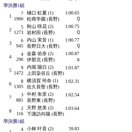
準決勝1組
樋口 虹夏 (1)
1:00.65
7
1
Ｑ
1960
松商学園 (長野)
秋山 咲花 (2)
1:00.75
5
2
Ｑ
1273
岩村田 (長野)
内山 実音 (1)
1:00.77
6
3
Ｑ
945
長野日大 (長野)
金森 佑奈 (2)
1:00.87
4
4
ｑ
290
伊那北 (長野)
内堀 陽日 (2)
9
1:01.87
5
1472
上田染谷丘 (長野)
横須賀 玲奈 (1)
8
1:02.31
6
1305
佐久長聖 (長野)
中村 朱里 (2)
3
1:02.54
7
881
長野東 (長野)
天野 悠美 (2)
2
1:03.64
8
116
下諏訪向陽 (長野)
準決勝2組
小林 叶音 (2)
59.83
4
1