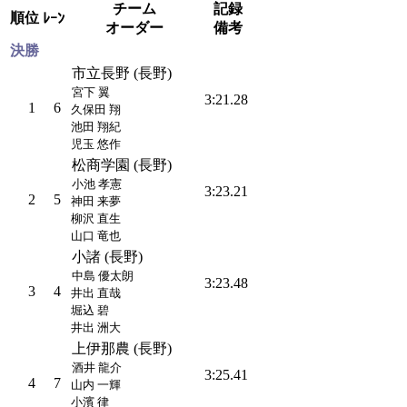
チーム
記録
順位
ﾚｰﾝ
オーダー
備考
決勝
市立長野 (長野)
宮下 翼
3:21.28
1
6
久保田 翔
池田 翔紀
児玉 悠作
松商学園 (長野)
小池 孝憲
3:23.21
2
5
神田 来夢
柳沢 直生
山口 竜也
小諸 (長野)
中島 優太朗
3:23.48
3
4
井出 直哉
堀込 碧
井出 洲大
上伊那農 (長野)
酒井 龍介
3:25.41
4
7
山内 一輝
小濱 律