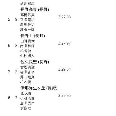
酒井 和馬
長野高専 (長野)
髙橋 和真
3:27.08
5
9
宮澤 陽斗
島田 佳祐
髙橋 一輝
長野工 (長野)
山田 嵩大
3:27.97
6
8
南澤 和輝
松橋 健
中村 颯人
佐久長聖 (長野)
古厩 海聖
3:29.54
7
2
篠澤 蒼平
井出 翔真
柏木 優
伊那弥生ヶ丘 (長野)
原 大貴
3:29.95
8
3
小池 潤優
唐澤 秀作
伊藤 陸