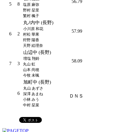
56.79
5
8
塩原 麻弥
野村 栞里
繁村 楓子
丸ﾉ内中 (長野)
小川原 和花
57.99
6
2
村松 華果
狩野 陽香
天野 絵理奈
山辺中 (長野)
増塩 翔鈴
58.09
7
3
丸山 虹
山本 尚穂
今牧 未颯
旭町中 (長野)
丸山 あずさ
6
深澤 あまね
ＤＮＳ
小林 みう
中村 栞菜