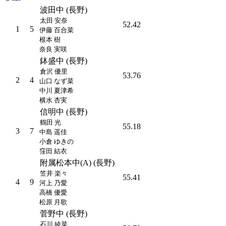
波田中 (長野)
太田 安奈
52.42
1
5
伊藤 百合菜
根本 樹
奈良 実咲
鉢盛中 (長野)
倉沢 優里
53.76
2
4
山口 なず菜
中川 夏津希
横水 杏実
信明中 (長野)
鶴田 光
55.18
3
7
中島 遥佳
小倉 ゆきの
窪田 結衣
附属松本中(A) (長野)
笠井 楽々
55.41
4
9
河上 乃愛
高橋 優愛
松原 月歌
菅野中 (長野)
石川 綾菜