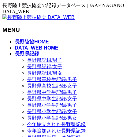
長野陸上競技協会の記録データベース | JAAF NAGANO
DATA_WEB
MENU
メ
長野陸協HOME
ニ
DATA_WEB HOME
長野県記録
ュ
長野県記録/男子
ー
長野県記録/女子
を
長野県記録/男女
飛
長野県高校生記録/男子
ば
長野県高校生記録/女子
す
長野県中学生記録/男子
長野県中学生記録/女子
長野県小学生記録/男子
長野県小学生記録/女子
長野県小学生記録/男女
今年樹立された長野県記録
今年追加された長野県記録