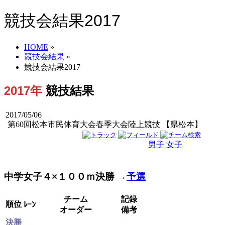
競技会結果2017
HOME
»
競技会結果
»
競技会結果2017
2017年
競技結果
2017/05/06
第60回松本市民体育大会春季大会陸上競技 【県松本】
男子
女子
男女
中学女子４×１００ｍ決勝 →
予選
チーム
記録
順位
ﾚｰﾝ
オーダー
備考
決勝