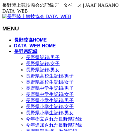
長野陸上競技協会の記録データベース | JAAF NAGANO
DATA_WEB
MENU
メ
長野陸協HOME
ニ
DATA_WEB HOME
長野県記録
ュ
長野県記録/男子
ー
長野県記録/女子
を
長野県記録/男女
飛
長野県高校生記録/男子
ば
長野県高校生記録/女子
す
長野県中学生記録/男子
長野県中学生記録/女子
長野県小学生記録/男子
長野県小学生記録/女子
長野県小学生記録/男女
今年樹立された長野県記録
今年追加された長野県記録