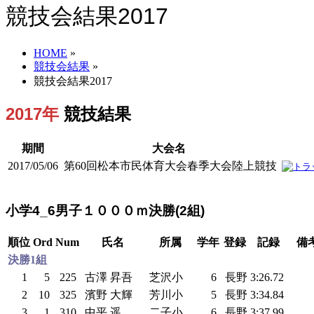
競技会結果2017
HOME
»
競技会結果
»
競技会結果2017
2017年
競技結果
期間
大会名
2017/05/06
第60回松本市民体育大会春季大会陸上競技
小学4_6男子１０００ｍ決勝(2組)
順位
Ord
Num
氏名
所属
学年
登録
記録
備
決勝1組
1
5
225
古澤 昇吾
芝沢小
6
長野
3:26.72
2
10
325
濱野 大輝
芳川小
5
長野
3:34.84
3
1
310
中平 遥
二子小
6
長野
3:37.99