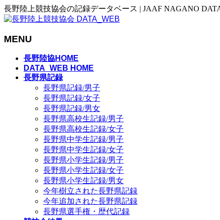
長野陸上競技協会の記録データベース | JAAF NAGANO DAT
MENU
メ
長野陸協HOME
ニ
DATA_WEB HOME
長野県記録
ュ
長野県記録/男子
ー
長野県記録/女子
を
長野県記録/男女
飛
長野県高校生記録/男子
ば
長野県高校生記録/女子
す
長野県中学生記録/男子
長野県中学生記録/女子
長野県小学生記録/男子
長野県小学生記録/女子
長野県小学生記録/男女
今年樹立された長野県記録
今年追加された長野県記録
長野県選手権・歴代記録