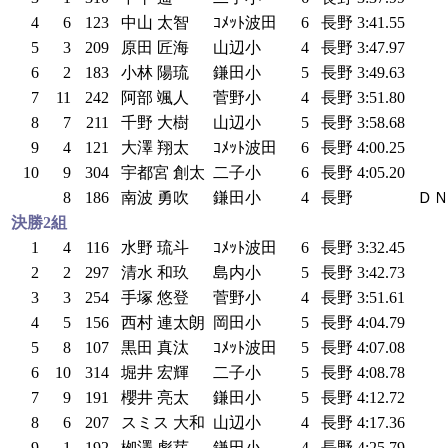
4
6
123
中山 太智
ｺﾒｯﾄ波田
6
長野
3:41.55
5
3
209
原田 匠海
山辺小
4
長野
3:47.97
6
2
183
小林 陽琉
鎌田小
5
長野
3:49.63
7
11
242
阿部 颯人
菅野小
4
長野
3:51.80
8
7
211
千野 大樹
山辺小
5
長野
3:58.68
9
4
121
大澤 翔太
ｺﾒｯﾄ波田
6
長野
4:00.25
10
9
304
宇都宮 創太
二子小
6
長野
4:05.20
8
186
南波 勇吹
鎌田小
4
長野
ＤＮ
決勝2組
1
4
116
水野 琉斗
ｺﾒｯﾄ波田
6
長野
3:32.45
2
2
297
清水 和玖
島内小
5
長野
3:42.73
3
3
254
手塚 悠登
菅野小
4
長野
3:51.61
4
5
156
西村 連太朗
岡田小
5
長野
4:04.79
5
8
107
黒田 真汰
ｺﾒｯﾄ波田
5
長野
4:07.08
6
10
314
堀井 宏輝
二子小
5
長野
4:08.78
7
9
191
櫻井 亮太
鎌田小
5
長野
4:12.72
8
6
207
スミス 大和
山辺小
4
長野
4:17.36
9
1
192
栁澤 彪芽
鎌田小
4
長野
4:25.79