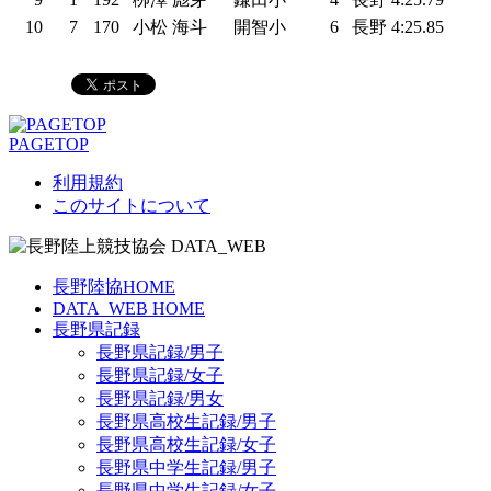
10
7
170
小松 海斗
開智小
6
長野
4:25.85
PAGETOP
利用規約
このサイトについて
長野陸協HOME
DATA_WEB HOME
長野県記録
長野県記録/男子
長野県記録/女子
長野県記録/男女
長野県高校生記録/男子
長野県高校生記録/女子
長野県中学生記録/男子
長野県中学生記録/女子