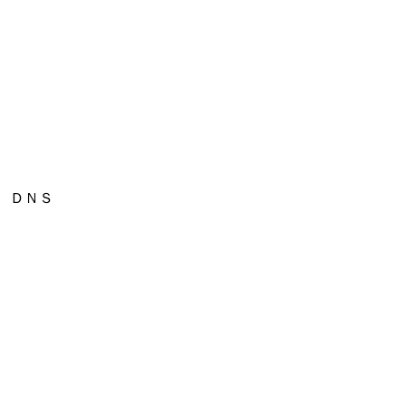
9
0
4
6
1
5
5
4
ＤＮＳ