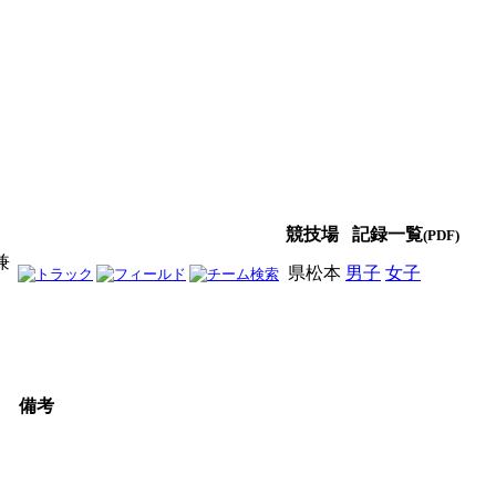
競技場
記録一覧
(PDF)
兼
県松本
男子
女子
男女
備考
7
4