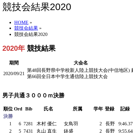
競技会結果2020
HOME
»
競技会結果
»
競技会結果2020
2020年
競技結果
期間
大会名
第48回長野県中学校新人陸上競技大会(中信地区) 
2020/09/21
第66回全日本中学生通信陸上競技大会
男子共通３０００ｍ決勝
順位
Ord
Bib
氏名
所属
学年
登録
記録
決勝
1
6
7281
木村 優仁
女鳥羽
2
長野
9:46.3
2
5
7431
丸山 直生
鉢盛
2
長野
9:55.6