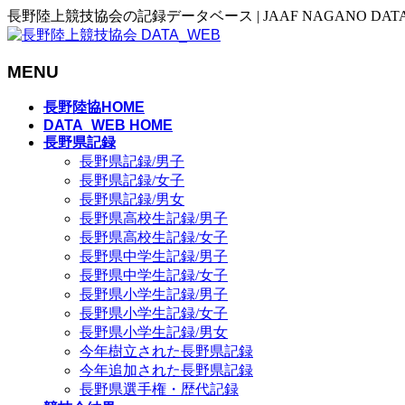
長野陸上競技協会の記録データベース | JAAF NAGANO DAT
MENU
メ
長野陸協HOME
ニ
DATA_WEB HOME
長野県記録
ュ
長野県記録/男子
ー
長野県記録/女子
を
長野県記録/男女
飛
長野県高校生記録/男子
ば
長野県高校生記録/女子
す
長野県中学生記録/男子
長野県中学生記録/女子
長野県小学生記録/男子
長野県小学生記録/女子
長野県小学生記録/男女
今年樹立された長野県記録
今年追加された長野県記録
長野県選手権・歴代記録