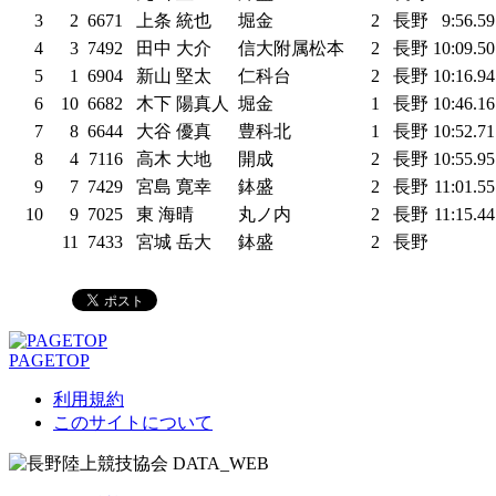
3
2
6671
上条 統也
堀金
2
長野
9:56.5
4
3
7492
田中 大介
信大附属松本
2
長野
10:09.5
5
1
6904
新山 堅太
仁科台
2
長野
10:16.9
6
10
6682
木下 陽真人
堀金
1
長野
10:46.1
7
8
6644
大谷 優真
豊科北
1
長野
10:52.7
8
4
7116
高木 大地
開成
2
長野
10:55.9
9
7
7429
宮島 寛幸
鉢盛
2
長野
11:01.5
10
9
7025
東 海晴
丸ノ内
2
長野
11:15.4
11
7433
宮城 岳大
鉢盛
2
長野
PAGETOP
利用規約
このサイトについて