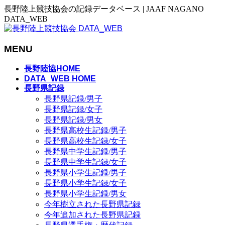
長野陸上競技協会の記録データベース | JAAF NAGANO
DATA_WEB
MENU
メ
長野陸協HOME
ニ
DATA_WEB HOME
長野県記録
ュ
長野県記録/男子
ー
長野県記録/女子
を
長野県記録/男女
飛
長野県高校生記録/男子
ば
長野県高校生記録/女子
す
長野県中学生記録/男子
長野県中学生記録/女子
長野県小学生記録/男子
長野県小学生記録/女子
長野県小学生記録/男女
今年樹立された長野県記録
今年追加された長野県記録