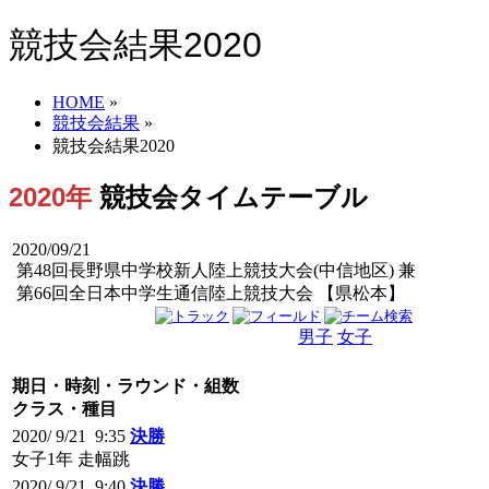
競技会結果2020
HOME
»
競技会結果
»
競技会結果2020
2020年
競技会タイムテーブル
2020/09/21
第48回長野県中学校新人陸上競技大会(中信地区) 兼
第66回全日本中学生通信陸上競技大会 【県松本】
男子
女子
男女
期日・時刻・ラウンド・組数
クラス・種目
2020/ 9/21 9:35
決勝
女子1年 走幅跳
2020/ 9/21 9:40
決勝