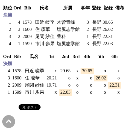
順位
Ord
Bib
氏名
所属
学年
登録
記録
備考
決勝
1
4
1578
田近 嵯季
木曽青峰
3
長野
30.65
2
3
1600
住 凜華
塩尻志学館
2
長野
26.02
3
2
2009
尾関 紗佳
豊科
1
長野
22.31
4
1
1599
市川 歩果
塩尻志学館
3
長野
22.03
Ord
Bib
氏名
1st
2nd
3rd
4th
5th
6th
決勝
4
1578
田近 嵯季
x
29.68
x
30.65
o
x
3
1600
住 凜華
20.21
o
x
o
26.02
o
2
2009
尾関 紗佳
19.71
o
o
o
o
22.31
1
1599
市川 歩果
x
22.03
o
o
o
x