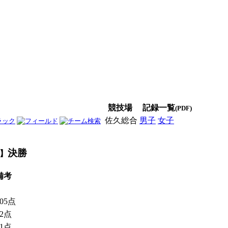
競技場
記録一覧
(PDF)
佐久総合
男子
女子
男女
決勝
】
備考
005点
82点
71点