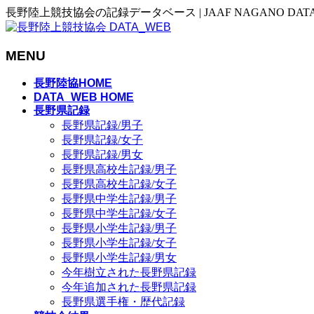
長野陸上競技協会の記録データベース | JAAF NAGANO DAT
MENU
メ
長野陸協HOME
ニ
DATA_WEB HOME
長野県記録
ュ
長野県記録/男子
ー
長野県記録/女子
を
長野県記録/男女
飛
長野県高校生記録/男子
ば
長野県高校生記録/女子
す
長野県中学生記録/男子
長野県中学生記録/女子
長野県小学生記録/男子
長野県小学生記録/女子
長野県小学生記録/男女
今年樹立された長野県記録
今年追加された長野県記録
長野県選手権・歴代記録