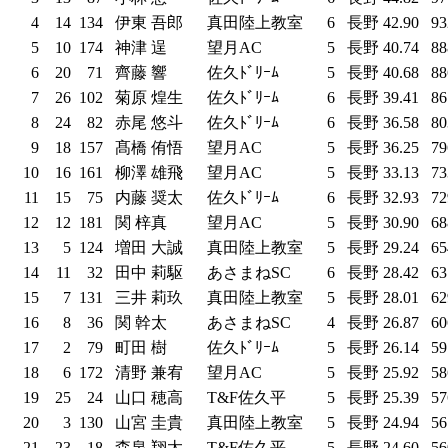
4
14
134
伊東 吾郎
真田陸上教室
6
長野
42.90
9
5
10
174
神津 逞
望月AC
5
長野
40.74
8
6
20
71
齊藤 響
佐久ﾄﾞﾘｰﾑ
5
長野
40.68
8
7
26
102
菊原 煌生
佐久ﾄﾞﾘｰﾑ
6
長野
39.41
8
8
24
82
赤尾 悠斗
佐久ﾄﾞﾘｰﾑ
6
長野
36.58
8
9
18
157
髙橋 侑悟
望月AC
5
長野
36.25
7
10
16
161
柳澤 雄飛
望月AC
5
長野
33.13
7
11
15
75
内藤 奨太
佐久ﾄﾞﾘｰﾑ
6
長野
32.93
7
12
12
181
関 梓真
望月AC
5
長野
30.90
6
13
5
124
増田 大誠
真田陸上教室
5
長野
29.24
6
14
11
32
田中 莉駆
あさまねSC
6
長野
28.42
6
15
7
131
三井 莉玖
真田陸上教室
5
長野
28.01
6
16
8
36
関 幹太
あさまねSC
4
長野
26.87
6
17
2
79
町田 樹
佐久ﾄﾞﾘｰﾑ
5
長野
26.14
5
18
6
172
清野 兼宥
望月AC
5
長野
25.92
5
19
25
24
山口 穂高
T&F佐久平
5
長野
25.39
5
20
3
130
山宮 圭貴
真田陸上教室
5
長野
24.94
5
21
23
18
森泉 翔太
T&F佐久平
5
長野
24.60
5