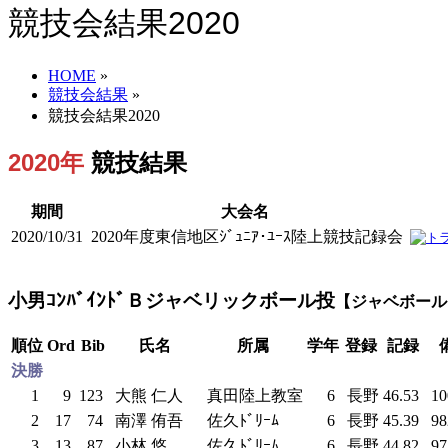
競技会結果2020
HOME
»
競技会結果
»
競技会結果2020
2020年
競技結果
期間
大会名
2020/10/31
2020年度東信地区ｼﾞｭﾆｱ･ﾕｰｽ陸上競技記録会
小男ｺﾝﾊﾞｲﾝﾄﾞＢジャベリックボール投
【ジャベボール
順位
Ord
Bib
氏名
所属
学年
登録
記録
決勝
1
9
123
大熊 仁人
真田陸上教室
6
長野
46.53
1
2
17
74
南澤 侑吾
佐久ﾄﾞﾘｰﾑ
6
長野
45.39
9
3
13
87
小林 悠
佐久ﾄﾞﾘｰﾑ
6
長野
44.82
9