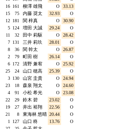
16
161
柳澤 雄飛
O
33.13
15
75
内藤 奨太
32.93
O
12
181
関 梓真
O
30.90
5
124
増田 大誠
29.24
O
11
32
田中 莉駆
O
28.42
7
131
三井 莉玖
28.01
O
8
36
関 幹太
O
26.87
2
79
町田 樹
26.14
O
6
172
清野 兼宥
O
25.92
25
24
山口 穂高
25.39
O
3
130
山宮 圭貴
O
24.94
23
18
森泉 翔太
O
24.60
4
91
小松 希光
O
23.08
22
29
鈴木 碧
23.02
O
19
27
井出 裕翔
22.56
O
21
8
東海林 悠晴
20.44
O
1
127
山口 柊
13.76
O
27
25
金子 哲大