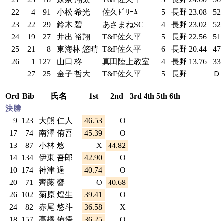
22
4
91
小松 希光
佐久ﾄﾞﾘｰﾑ
5
長野
23.08
5
23
22
29
鈴木 碧
あさまねSC
4
長野
23.02
5
24
19
27
井出 裕翔
T&F佐久平
5
長野
22.56
5
25
21
8
東海林 悠晴
T&F佐久平
6
長野
20.44
4
26
1
127
山口 柊
真田陸上教室
4
長野
13.76
3
27
25
金子 哲大
T&F佐久平
5
長野
Ｄ
Ord
Bib
氏名
1st
2nd
3rd
4th
5th
6th
決勝
9
123
大熊 仁人
46.53
O
17
74
南澤 侑吾
45.39
O
13
87
小林 悠
X
44.82
14
134
伊東 吾郎
42.90
O
10
174
神津 逞
40.74
O
20
71
齊藤 響
O
40.68
26
102
菊原 煌生
39.41
O
24
82
赤尾 悠斗
36.58
X
18
157
髙橋 侑悟
36.25
O