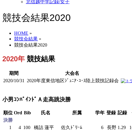
北信越中学記録/女子
競技会結果2020
HOME
»
競技会結果
»
競技会結果2020
2020年
競技結果
期間
大会名
2020/10/31
2020年度東信地区ｼﾞｭﾆｱ･ﾕｰｽ陸上競技記録会
小男ｺﾝﾊﾞｲﾝﾄﾞＡ走高跳決勝
順位
Ord
Bib
氏名
所属
学年
登録
記録
決勝
1
4
100
橋詰 蓮平
佐久ﾄﾞﾘｰﾑ
6
長野
1.29
1