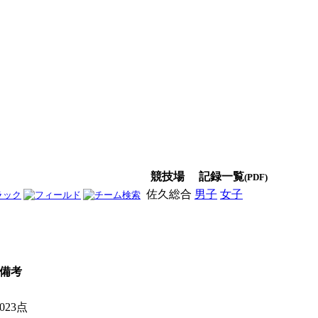
競技場
記録一覧
(PDF)
佐久総合
男子
女子
男女
備考
023点