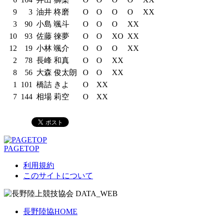
9
3
油井 柊磨
O
O
O
O
XX
3
90
小島 颯斗
O
O
O
XX
10
93
佐藤 徠夢
O
O
XO
XX
12
19
小林 颯介
O
O
O
XX
2
78
長峰 和真
O
O
XX
8
56
大森 俊太朗
O
O
XX
1
101
橋詰 きよ
O
XX
7
144
相場 莉空
O
XX
PAGETOP
利用規約
このサイトについて
長野陸協HOME