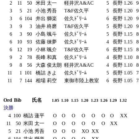
2
11
50
米田 太一
軽井沢A&AC
5
長野
1.26
9
3
5
21
小池 秀吾
T&F佐久平
5
長野
1.20
9
3
6
104
井出 獅楽
佐久ﾄﾞﾘｰﾑ
6
長野
1.20
9
3
9
3
油井 柊磨
T&F佐久平
5
長野
1.20
9
6
3
90
小島 颯斗
佐久ﾄﾞﾘｰﾑ
5
長野
1.15
8
6
10
93
佐藤 徠夢
佐久ﾄﾞﾘｰﾑ
4
長野
1.15
8
6
12
19
小林 颯介
T&F佐久平
6
長野
1.15
8
9
2
78
長峰 和真
佐久ﾄﾞﾘｰﾑ
4
長野
1.10
8
9
8
56
大森 俊太朗
軽井沢A&AC
4
長野
1.10
8
11
1
101
橋詰 きよ
佐久ﾄﾞﾘｰﾑ
5
長野
1.05
7
11
7
144
相場 莉空
東御市陸上教室
6
長野
1.05
7
Ord
Bib
氏名
1.05
1.10
1.15
1.20
1.23
1.26
1.29
1.32
決勝
4
100
橋詰 蓮平
O
O
O
O
O
O
O
XX
11
50
米田 太一
O
O
O
O
O
O
XX
5
21
小池 秀吾
O
O
O
XO
XX
6
104
井出 獅楽
O
O
O
O
XX