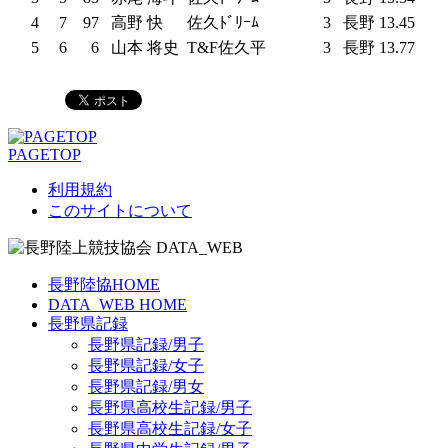
4
7
97
高野 快
佐久ﾄﾞﾘｰﾑ
3
長野
13.45
5
6
6
山本 将史
T&F佐久平
3
長野
13.77
PAGETOP
利用規約
このサイトについて
長野陸協HOME
DATA_WEB HOME
長野県記録
長野県記録/男子
長野県記録/女子
長野県記録/男女
長野県高校生記録/男子
長野県高校生記録/女子