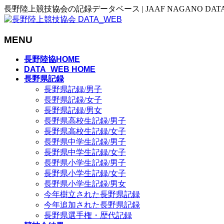
長野陸上競技協会の記録データベース | JAAF NAGANO DAT
MENU
メ
長野陸協HOME
ニ
DATA_WEB HOME
長野県記録
ュ
長野県記録/男子
ー
長野県記録/女子
を
長野県記録/男女
飛
長野県高校生記録/男子
ば
長野県高校生記録/女子
す
長野県中学生記録/男子
長野県中学生記録/女子
長野県小学生記録/男子
長野県小学生記録/女子
長野県小学生記録/男女
今年樹立された長野県記録
今年追加された長野県記録
長野県選手権・歴代記録