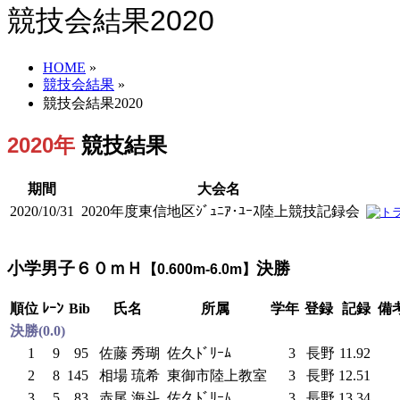
競技会結果2020
HOME
»
競技会結果
»
競技会結果2020
2020年
競技結果
期間
大会名
2020/10/31
2020年度東信地区ｼﾞｭﾆｱ･ﾕｰｽ陸上競技記録会
小学男子６０ｍＨ
決勝
【0.600m-6.0m】
順位
ﾚｰﾝ
Bib
氏名
所属
学年
登録
記録
備
決勝(0.0)
1
9
95
佐藤 秀瑚
佐久ﾄﾞﾘｰﾑ
3
長野
11.92
2
8
145
相場 琉希
東御市陸上教室
3
長野
12.51
3
5
83
赤尾 海斗
佐久ﾄﾞﾘｰﾑ
3
長野
13.34