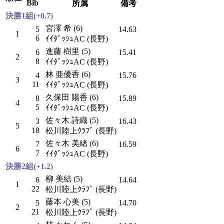
Bib
所属
備考
決勝1組(+0.7)
宮澤 希 (6)
5
14.63
1
6
ｲｲﾀﾞｯｼｭAC (長野)
進藤 樹里 (5)
6
15.41
2
8
ｲｲﾀﾞｯｼｭAC (長野)
林 亜優香 (6)
4
15.76
3
11
ｲｲﾀﾞｯｼｭAC (長野)
久保田 陽香 (6)
8
15.89
4
5
ｲｲﾀﾞｯｼｭAC (長野)
佐々木 詩織 (5)
3
16.43
5
18
松川陸上ｸﾗﾌﾞ (長野)
佐々木 美緒 (6)
7
16.59
6
7
ｲｲﾀﾞｯｼｭAC (長野)
決勝2組(+1.2)
柳 美結 (5)
6
14.64
1
22
松川陸上ｸﾗﾌﾞ (長野)
藤本 心美 (5)
5
14.70
2
21
松川陸上ｸﾗﾌﾞ (長野)