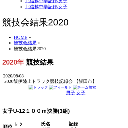
北信越中学記録/男子
北信越中学記録/女子
競技会結果2020
HOME
»
競技会結果
»
競技会結果2020
2020年
競技結果
2020/08/08
2020飯伊陸上トラック競技記録会 【飯田市】
男子
女子
男女
女子U-12１００ｍ決勝(3組)
氏名
記録
ﾚｰﾝ
順位