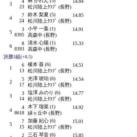
林 かれん (5)
4
14.84
3
23
松川陸上ｸﾗﾌﾞ (長野)
鈴木 梨夏 (5)
7
14.85
4
24
松川陸上ｸﾗﾌﾞ (長野)
小平 一葉 (1)
3
14.91
5
8395
高森中 (長野)
清水 心陽 (1)
8
15.33
6
8393
高森中 (長野)
決勝3組(+0.5)
榎本 葵 (6)
6
14.51
1
13
松川陸上ｸﾗﾌﾞ (長野)
光澤 琥珀 (6)
5
14.54
2
17
松川陸上ｸﾗﾌﾞ (長野)
塩澤 みのり (6)
3
14.77
3
14
松川陸上ｸﾗﾌﾞ (長野)
木下 瑠菜 (1)
4
14.92
4
8618
緑ヶ丘中 (長野)
加藤 妃心 (6)
7
15.01
5
15
松川陸上ｸﾗﾌﾞ (長野)
三石 琴音 (6)
2
15.85