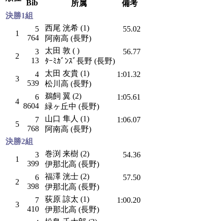
Bib
所属
備考
決勝1組
西尾 洸希 (1)
5
55.02
1
764
阿南高 (長野)
太田 敦 ( )
3
56.77
2
13
ﾀｰﾐｶﾞﾝｽﾞ長野 (長野)
太田 友貴 (1)
4
1:01.32
3
539
松川高 (長野)
鵜飼 翼 (2)
6
1:05.61
4
8604
緑ヶ丘中 (長野)
山口 隼人 (1)
7
1:06.07
5
768
阿南高 (長野)
決勝2組
巻渕 来樹 (2)
3
54.36
1
399
伊那北高 (長野)
福澤 洸士 (2)
6
57.50
2
398
伊那北高 (長野)
荻原 諒太 (1)
7
1:00.20
3
410
伊那北高 (長野)