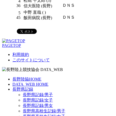
松島 千太郎 (3)
4
ＤＮＳ
36
信大医陸 (長野)
中野 直哉 ( )
5
ＤＮＳ
45
飯田病院 (長野)
PAGETOP
利用規約
このサイトについて
長野陸協HOME
DATA_WEB HOME
長野県記録
長野県記録/男子
長野県記録/女子
長野県記録/男女
長野県高校生記録/男子