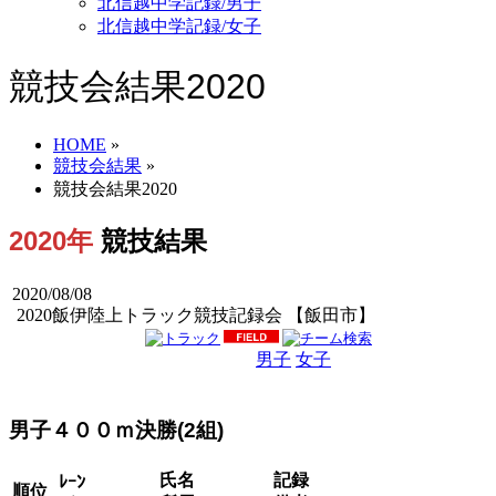
北信越中学記録/男子
北信越中学記録/女子
競技会結果2020
HOME
»
競技会結果
»
競技会結果2020
2020年
競技結果
2020/08/08
2020飯伊陸上トラック競技記録会 【飯田市】
男子
女子
男女
男子４００ｍ決勝(2組)
氏名
記録
ﾚｰﾝ
順位