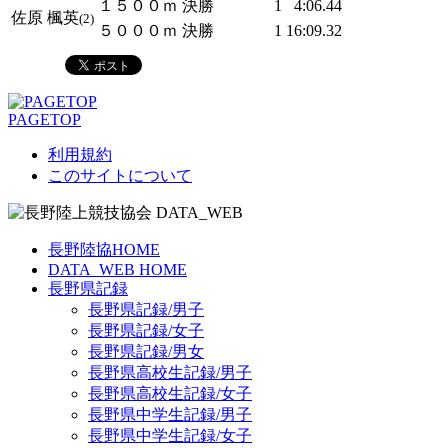
１５００ｍ
決勝
1
4:06.44
佐原 楓英
(2)
５０００ｍ
決勝
1
16:09.32
PAGETOP
利用規約
このサイトについて
長野陸協HOME
DATA_WEB HOME
長野県記録
長野県記録/男子
長野県記録/女子
長野県記録/男女
長野県高校生記録/男子
長野県高校生記録/女子
長野県中学生記録/男子
長野県中学生記録/女子