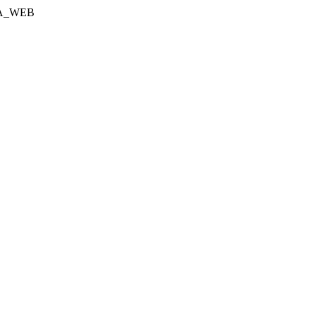
A_WEB