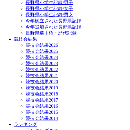
長野県小学生記録/男子
長野県小学生記録/女子
長野県小学生記録/男女
今年樹立された長野県記録
今年追加された長野県記録
長野県選手権・歴代記録
競技会結果
競技会結果2026
競技会結果2025
競技会結果2024
競技会結果2023
競技会結果2022
競技会結果2021
競技会結果2020
競技会結果2019
競技会結果2018
競技会結果2017
競技会結果2016
競技会結果2015
競技会結果2014
ランキング