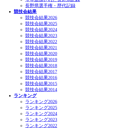
長野県選手権・歴代記録
競技会結果
競技会結果2026
競技会結果2025
競技会結果2024
競技会結果2023
競技会結果2022
競技会結果2021
競技会結果2020
競技会結果2019
競技会結果2018
競技会結果2017
競技会結果2016
競技会結果2015
競技会結果2014
ランキング
ランキング2026
ランキング2025
ランキング2024
ランキング2023
ランキング2022