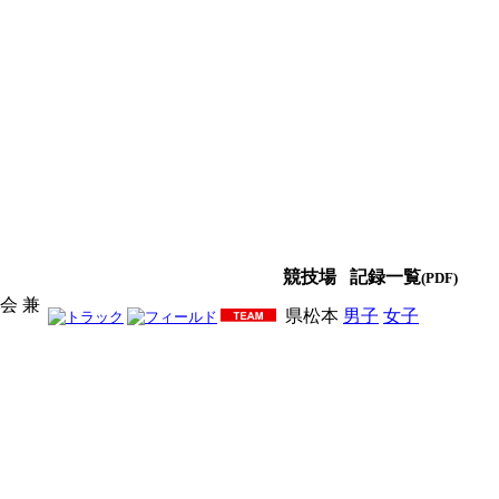
競技場
記録一覧
(PDF)
会 兼
県松本
男子
女子
男女