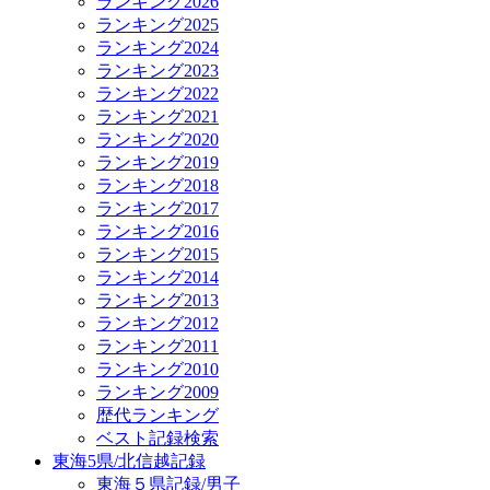
ランキング2026
ランキング2025
ランキング2024
ランキング2023
ランキング2022
ランキング2021
ランキング2020
ランキング2019
ランキング2018
ランキング2017
ランキング2016
ランキング2015
ランキング2014
ランキング2013
ランキング2012
ランキング2011
ランキング2010
ランキング2009
歴代ランキング
ベスト記録検索
東海5県/北信越記録
東海５県記録/男子