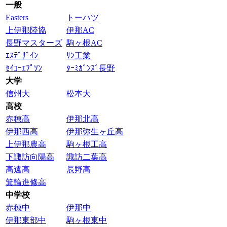
一般
Easters
トーハツ
上伊那陸協
伊那AC
長野マスターズ
駒ヶ根AC
ｴｽﾃﾞｻﾞｲﾝ
ｻﾝ工業
ｾｲｺｰｴﾌﾟｿﾝ
ﾀｰﾐｶﾞﾝｽﾞ長野
大学
信州大
松本大
高校
赤穂高
伊那北高
伊那西高
伊那弥生ヶ丘高
上伊那農高
駒ヶ根工高
下諏訪向陽高
諏訪二葉高
高遠高
辰野高
箕輪進修高
中学校
赤穂中
伊那中
伊那東部中
駒ヶ根東中