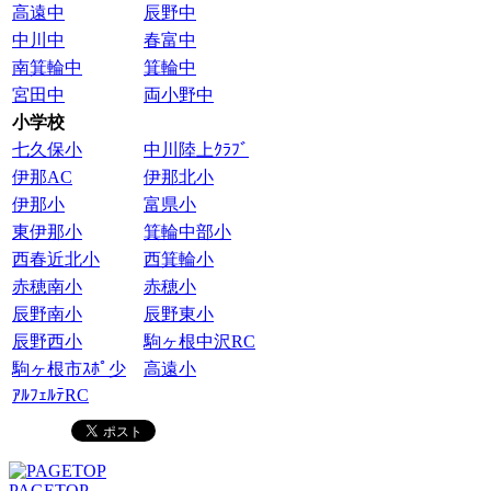
高遠中
辰野中
中川中
春富中
南箕輪中
箕輪中
宮田中
両小野中
小学校
七久保小
中川陸上ｸﾗﾌﾞ
伊那AC
伊那北小
伊那小
富県小
東伊那小
箕輪中部小
西春近北小
西箕輪小
赤穂南小
赤穂小
辰野南小
辰野東小
辰野西小
駒ヶ根中沢RC
駒ヶ根市ｽﾎﾟ少
高遠小
ｱﾙﾌｪﾙﾃRC
PAGETOP