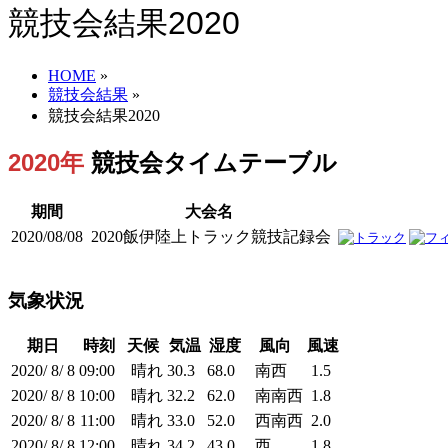
競技会結果2020
HOME
»
競技会結果
»
競技会結果2020
2020年
競技会タイムテーブル
期間
大会名
2020/08/08
2020飯伊陸上トラック競技記録会
気象状況
期日
時刻
天候
気温
湿度
風向
風速
2020/ 8/ 8
09:00
晴れ
30.3
68.0
南西
1.5
2020/ 8/ 8
10:00
晴れ
32.2
62.0
南南西
1.8
2020/ 8/ 8
11:00
晴れ
33.0
52.0
西南西
2.0
2020/ 8/ 8
12:00
晴れ
34.2
43.0
西
1.8