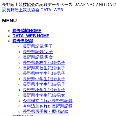
長野陸上競技協会の記録データベース | JAAF NAGANO DAT
MENU
メ
長野陸協HOME
ニ
DATA_WEB HOME
長野県記録
ュ
長野県記録/男子
ー
長野県記録/女子
を
長野県記録/男女
飛
長野県高校生記録/男子
ば
長野県高校生記録/女子
す
長野県中学生記録/男子
長野県中学生記録/女子
長野県小学生記録/男子
長野県小学生記録/女子
長野県小学生記録/男女
今年樹立された長野県記録
今年追加された長野県記録
長野県選手権・歴代記録