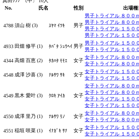
真田ｸﾗﾌﾞ〔中〕 10人
No.
氏名
性別
出場種
男子トライアル ８００ｍ ﾀ
男子トライアル ８００ｍ 
須山 樹 (3)
男子
4788
ｽﾔﾏ ｲﾂｷ
男子トライアル １５００ｍ 
男子トライアル １５００ｍ
男子トライアル １５００ｍ 
田畑 修平 (1)
男子
4933
ﾀﾊﾞﾀ ｼｭｳﾍｲ
男子トライアル １５００ｍ
女子トライアル ８００ｍ ﾀ
高畑 百恵 (2)
女子
4344
ﾀｶﾊﾀ ﾓﾓｴ
女子トライアル ８００ｍ 
女子トライアル １５００ｍ 
成澤 沙喜 (3)
女子
4548
ﾅﾙｻﾜ ｻｷ
女子トライアル １５００ｍ
女子トライアル ８００ｍ ﾀ
女子トライアル ８００ｍ 
黒木 愛叶 (3)
女子
4549
ｸﾛｷ ｱｲｶ
女子トライアル １５００ｍ 
女子トライアル １５００ｍ
女子トライアル ８００ｍ ﾀ
成澤 里乃 (1)
女子
4550
ﾅﾙｻﾜ ﾘﾉ
女子トライアル ８００ｍ 
女子トライアル １５００ｍ 
稲垣 咲菜 (1)
女子
4551
ｲﾅｶﾞｷ ｻﾅ
女子トライアル １５００ｍ