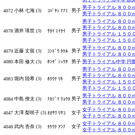
男子トライアル ８００ｍ ﾀ
小林 七海 (3)
男子
4072
ｺﾊﾞﾔｼ ﾅﾅﾐ
男子トライアル ８００ｍ 
男子トライアル ８００ｍ ﾀ
男子トライアル ８００ｍ 
酒井 瑛世 (3)
男子
4078
ｻｶｲ ｴｲｾｲ
男子トライアル １５００ｍ 
男子トライアル １５００ｍ
男子トライアル ８００ｍ ﾀ
近藤 丈留 (3)
男子
4079
ｺﾝﾄﾞｳ ﾀｹﾙ
男子トライアル ８００ｍ 
4080
本田 修大 (3)
ﾎﾝﾀﾞ ｼｭｳﾀ
男子
男子トライアル中学 円盤投(
男子トライアル ８００ｍ ﾀ
男子トライアル ８００ｍ 
堀内 陸希 (3)
男子
4083
ﾎﾘｳﾁ ﾘｷ
男子トライアル １５００ｍ 
男子トライアル １５００ｍ
男子トライアル ８００ｍ ﾀ
中島 僚太 (3)
男子
4084
ﾅｶｼﾞﾏ ﾘｮｳﾀ
男子トライアル ８００ｍ 
女子トライアル ８００ｍ ﾀ
大澤 梨咲子 (3)
女子
4047
ｵｵｻﾜ ﾘｻｺ
女子トライアル ８００ｍ 
女子トライアル ８００ｍ ﾀ
武内 杏奈 (3)
女子
4048
ﾀｹｳﾁ ｱﾝﾅ
女子トライアル ８００ｍ 