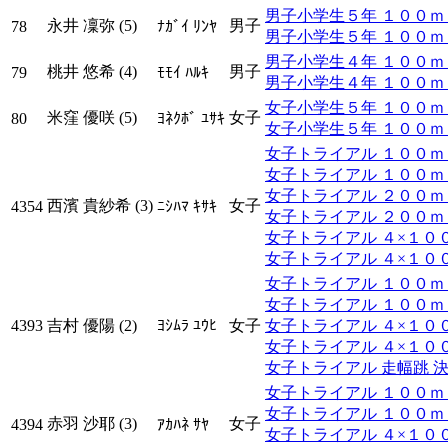
男子小学生５年 １００ｍ ﾀｲ
永井 凜弥 (5)
男子
78
ﾅｶﾞｲ ﾘﾝﾔ
男子小学生５年 １００ｍ ﾀ
男子小学生４年 １００ｍ ﾀｲ
桃井 悠希 (4)
男子
79
ﾓﾓｲ ﾊﾙｷ
男子小学生４年 １００ｍ ﾀ
女子小学生５年 １００ｍ ﾀｲ
米窪 優咲 (5)
女子
80
ﾖﾈｸﾎﾞ ﾕｻｷ
女子小学生５年 １００ｍ ﾀ
女子トライアル １００ｍ ﾀｲ
女子トライアル １００ｍ ﾀ
女子トライアル ２００ｍ ﾀｲ
西濱 貴紗希 (3)
女子
4354
ﾆｼﾊﾏ ｷｻｷ
女子トライアル ２００ｍ ﾀ
女子トライアル ４×１００ｍ
女子トライアル ４×１００ｍ
女子トライアル １００ｍ ﾀｲ
女子トライアル １００ｍ ﾀ
4393
吉村 優陽 (2)
ﾖｼﾑﾗ ﾕｳﾋ
女子
女子トライアル ４×１００ｍ
女子トライアル ４×１００ｍ
女子トライアル 走幅跳 
女子トライアル １００ｍ ﾀｲ
女子トライアル １００ｍ ﾀ
赤羽 沙耶 (3)
女子
4394
ｱｶﾊﾈ ｻﾔ
女子トライアル ４×１００ｍ