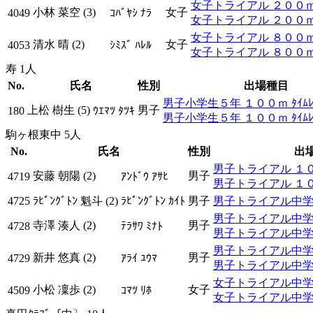
女子トライアル ２００ｍ ﾀ
小林 菜空 (3)
女子
4049
ｺﾊﾞﾔｼ ﾅﾗ
女子トライアル ２００ｍ 
女子トライアル ８００ｍ ﾀ
清水 晴 (2)
女子
4053
ｼﾐｽﾞ ﾊﾚﾙ
女子トライアル ８００ｍ 
寿 1人
No.
氏名
性別
出場種目
男子小学生５年 １００ｍ ﾀｲﾑﾚ
上松 樹生 (5)
男子
180
ｳｴﾏﾂ ﾀﾂｷ
男子小学生５年 １００ｍ ﾀｲﾑ
駒ヶ根東中 5人
No.
氏名
性別
出
男子トライアル １００
安藤 朝陽 (2)
男子
4719
ｱﾝﾄﾞｳ ｱｻﾋ
男子トライアル １００
4725
ﾗﾋﾟﾝｸﾞﾄﾝ 魁斗 (2)
ﾗﾋﾟﾝｸﾞﾄﾝ ｶｲﾄ
男子
男子トライアル中学 ｼﾞ
男子トライアル中学 砲丸
寺澤 湊人 (2)
男子
4728
ﾃﾗｻﾜ ﾐﾅﾄ
男子トライアル中学 ｼﾞ
男子トライアル中学 砲丸
新井 悠真 (2)
男子
4729
ｱﾗｲ ﾕｳﾏ
男子トライアル中学 ｼﾞ
女子トライアル中学 砲丸
小松 凜歩 (2)
女子
4509
ｺﾏﾂ ﾘﾎ
女子トライアル中学 ｼﾞ