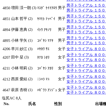
男子トライアル １５００ｍ
増田 渓一朗 (3)
男子
4850
ﾏｽﾀﾞ ｹｲｲﾁﾛｳ
男子トライアル １５００
男子トライアル １５００ｍ
山本 哲平 (2)
男子
4851
ﾔﾏﾓﾄ ﾃｯﾍﾟｲ
男子トライアル １５００
男子トライアル １５００ｍ
伊藤 恵典 (2)
男子
4894
ｲﾄｳ ｱﾔﾉﾘ
男子トライアル １５００
男子トライアル １５００ｍ
小林 学矢 (1)
男子
4895
ｺﾊﾞﾔｼ ﾏﾅﾔ
男子トライアル １５００
4206
早川 紗江 (3)
ﾊﾔｶﾜ ｻｴ
女子
女子トライアル ８００ｍ 
女子トライアル ８００ｍ 
田中 栞 (3)
女子
4207
ﾀﾅｶ ｼｵﾘ
女子トライアル ８００ｍ
女子トライアル ８００ｍ 
小林 明莉 (2)
女子
4211
ｺﾊﾞﾔｼ ｱｶﾘ
女子トライアル ８００ｍ
女子トライアル ８００ｍ 
西原 愛結 (2)
女子
4212
ﾆｼﾊﾗ ﾏﾕ
女子トライアル ８００ｍ
女子トライアル ８００ｍ 
萩原 杏樹 (1)
女子
4647
ﾊｷﾞﾜﾗ ｱﾝｼﾞｭ
女子トライアル ８００ｍ
塩尻AC 8人
No.
氏名
性別
出場