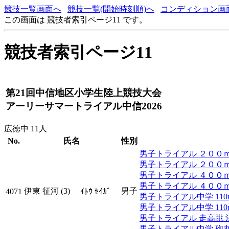
競技一覧画面へ
競技一覧(開始時刻順)へ
コンディション画
この画面は 競技者索引ページ11 です。
競技者索引ページ11
第21回中信地区小学生陸上競技大会
アーリーサマートライアル中信2026
広徳中 11人
No.
氏名
性別
男子トライアル ２００ｍ ﾀ
男子トライアル ２００ｍ 
男子トライアル ４００ｍ ﾀ
男子トライアル ４００ｍ 
伊東 征河 (3)
男子
4071
ｲﾄｳ ｾｲｶﾞ
男子トライアル中学 110mH(0
男子トライアル中学 110mH(
男子トライアル 走高跳 
男子トライアル中学 砲丸投(