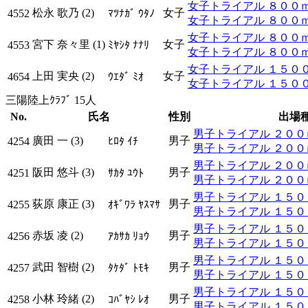
女子トライアル ８００ｍ ﾀ
松永 歌乃 (2)
女子
4552
ﾏﾂﾅｶﾞ ｳﾀﾉ
女子トライアル ８００ｍ 
女子トライアル ８００ｍ ﾀ
宮下 奈々里 (1)
女子
4553
ﾐﾔｼﾀ ﾅﾅﾘ
女子トライアル ８００ｍ 
女子トライアル １５００ｍ 
上田 実央 (2)
女子
4654
ｳｴﾀﾞ ﾐｵ
女子トライアル １５００ｍ
三陽陸上ｸﾗﾌﾞ 15人
No.
氏名
性別
出場
男子トライアル ２００ｍ 
廣田 一 (3)
男子
4254
ﾋﾛﾀ ｲﾁ
男子トライアル ２００ｍ
男子トライアル ２００ｍ 
阪田 悠斗 (3)
男子
4251
ｻｶﾀ ﾕｳﾄ
男子トライアル ２００ｍ
男子トライアル １５００ｍ
荻原 康正 (3)
男子
4255
ｵｷﾞﾜﾗ ﾔｽﾏｻ
男子トライアル １５００
男子トライアル １５００ｍ
赤坂 凌 (2)
男子
4256
ｱｶｻｶ ﾘｮｳ
男子トライアル １５００
男子トライアル １５００ｍ
武田 智樹 (2)
男子
4257
ﾀｹﾀﾞ ﾄﾓｷ
男子トライアル １５００
男子トライアル １５００ｍ
小林 玲緒 (2)
男子
4258
ｺﾊﾞﾔｼ ﾚｵ
男子トライアル １５００