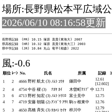
場所:長野県松本平広域
2026/06/10 08:16:58更新
長野県記録　(PR) 10.15 塚原 直貴(東海大) 2007

県高校記録　(HR) 10.32 塚原 直貴(東海大三) 2003

風:-0.6
順位
ﾚｰﾝ
No.
氏名
所属
記録
ｺ
12.61
野村 航太 (3)
鎌田中
1
2
4666
ﾉﾑﾗ ｺｳﾀ
[12.602]
2
4
4754
中谷 櫂 (3)
ﾅｶﾔ ｶｲ
木曽町ｸﾗﾌﾞ 中
12.71
3
6
4713
野村 知宏 (3)
ﾉﾑﾗ ﾄﾓﾋﾛ
富士見中
12.75
4
7
4719
安藤 朝陽 (2)
ｱﾝﾄﾞｳ ｱｻﾋ
駒ヶ根東中
12.76
12.79
髙橋 斉矢 (3)
梓川中
5
3
4650
ﾀｶﾊｼ ｾｲﾔ