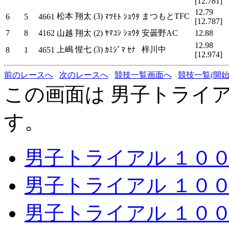
[12.781]
12.79
松本 翔太 (3)
まつもとTFC
6
5
4661
ﾏﾂﾓﾄ ｼｮｳﾀ
[12.787]
7
8
4162
山越 翔太 (2)
ﾔﾏｺｼ ｼｮｳﾀ
安曇野AC
12.88
12.98
上嶋 惺七 (3)
梓川中
8
1
4651
ｶﾐｼﾞﾏ ｾﾅ
[12.974]
前のレースへ
次のレースへ
競技一覧画面へ
競技一覧(開始
この画面は 男子トライアル 
す。
男子トライアル １００ｍ 
男子トライアル １００ｍ 
男子トライアル １００ｍ 