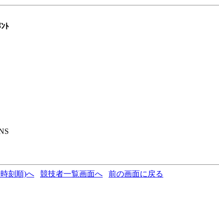
ﾒﾝﾄ
NS
時刻順)へ
競技者一覧画面へ
前の画面に戻る