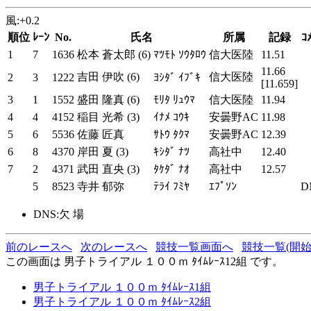
風:+0.2
順位
ﾚｰﾝ
No.
氏名
所属
記録
ｺ
1
7
1636
松本 蒼太郎 (6)
ﾏﾂﾓﾄ ｿｳﾀﾛｳ
信大医陸
11.51
11.66
吉田 伊吹 (6)
信大医陸
2
3
1222
ﾖｼﾀﾞ ｲﾌﾞｷ
[11.659]
3
1
1552
盛田 隆真 (6)
ﾓﾘﾀ ﾘｭｳﾏ
信大医陸
11.94
4
4
4152
稲目 光希 (3)
ｲﾅﾒ ｺｳｷ
安曇野AC
11.98
5
6
5536
佐藤 匠真
ｻﾄｳ ﾀｸﾏ
安曇野AC
12.39
6
8
4370
岸田 夏 (3)
ｷｼﾀﾞ ﾅﾂ
高社中
12.40
7
2
4371
武田 直央 (3)
ﾀｹﾀﾞ ﾅｵ
高社中
12.57
5
8523
寺井 郁弥
ﾃﾗｲ ﾌﾐﾔ
ｴﾌﾟｿﾝ
D
DNS:欠 場
前のレースへ
次のレースへ
競技一覧画面へ
競技一覧(開始
この画面は 男子トライアル １００ｍ ﾀｲﾑﾚｰｽ12組 です。
男子トライアル １００ｍ ﾀｲﾑﾚｰｽ1組
男子トライアル １００ｍ ﾀｲﾑﾚｰｽ2組