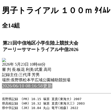
男子トライアル １００ｍ ﾀｲﾑﾚｰ
全14組
第21回中信地区小学生陸上競技大会
アーリーサマートライアル中信2026
2026年 5月23日 10時44分
審 判 長:板花 利美/武重 高司
記録主任:三代澤 芳男
場所:長野県松本平広域公園補助競技場
2026/06/10 08:16:58更新
長野県記録　(PR) 10.15 塚原 直貴(東海大) 2007

県高校記録　(HR) 10.32 塚原 直貴(東海大三) 2003
