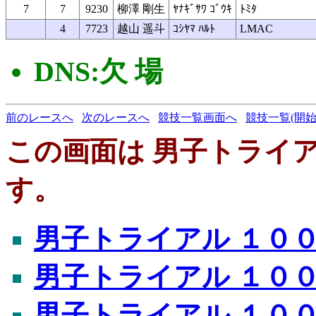
7
7
9230
柳澤 剛生
ﾔﾅｷﾞｻﾜ ｺﾞｳｷ
ﾄﾐﾀ
4
7723
越山 遥斗
ｺｼﾔﾏ ﾊﾙﾄ
LMAC
DNS:欠 場
前のレースへ
次のレースへ
競技一覧画面へ
競技一覧(開始
この画面は 男子トライアル 
す。
男子トライアル １００ｍ 
男子トライアル １００ｍ 
男子トライアル １００ｍ 