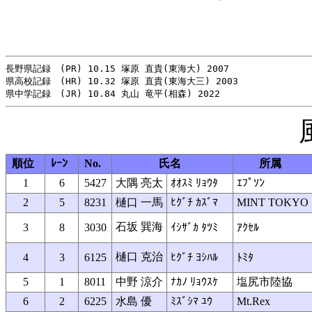
長野県記録　(PR) 10.15 塚原 直貴(東海大) 2007

県高校記録　(HR) 10.32 塚原 直貴(東海大三) 2003

順位
ﾚｰﾝ
No.
氏名
所属
1
6
5427
大隅 亮太
ｵｵｽﾐ ﾘｮｳﾀ
ｴﾌﾟｿﾝ
2
5
8231
樋口 一馬
ﾋｸﾞﾁ ｶｽﾞﾏ
MINT TOKYO
石坂 巽海
3
8
3030
ｲｼｻﾞｶ ﾀﾂﾐ
ｱｸｾﾙ
樋口 克治
4
3
6125
ﾋｸﾞﾁ ﾖｼﾊﾙ
ﾄﾐﾀ
5
1
8011
中野 涼介
ﾅｶﾉ ﾘｮｳｽｹ
塩尻市陸協
6
2
6225
水島 優
ﾐｽﾞｼﾏ ﾕｳ
Mt.Rex