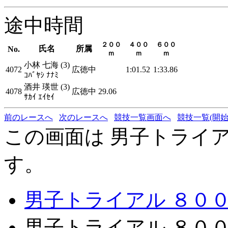
途中時間
２００
４００
６００
氏名
所属
No.
ｍ
ｍ
ｍ
小林 七海 (3)
4072
広徳中
1:01.52
1:33.86
ｺﾊﾞﾔｼ ﾅﾅﾐ
酒井 瑛世 (3)
4078
広徳中
29.06
ｻｶｲ ｴｲｾｲ
前のレースへ
次のレースへ
競技一覧画面へ
競技一覧(開始
この画面は 男子トライアル 
す。
男子トライアル ８００ｍ 
男子トライアル ８００ｍ 