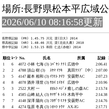
場所:長野県松本平広域
2026/06/10 08:16:58更新
長野県記録　(PR) 1.45.75 川元 奨(日大) 2014

県高校記録　(HR) 1.48.46 川元 奨(北佐久農) 2010

順位
ﾚｰﾝ
No.
氏名
所属
記録
1
6
4072
小林 七海 (3)
ｺﾊﾞﾔｼ ﾅﾅﾐ
広徳中
2:06.41
2
2
4788
須山 樹 (3)
ｽﾔﾏ ｲﾂｷ
真田ｸﾗﾌﾞ〔中〕
2:07.00
3
5
4147
巖本 相和 (3)
ｲﾜﾓﾄ ｱｲﾜ
安曇野AC
2:07.23
4
8
4078
酒井 瑛世 (3)
ｻｶｲ ｴｲｾｲ
広徳中
2:10.96
5
3
2522
大村 一
ｵｵﾑﾗ ﾊｼﾞﾒ
癒しの森AC
2:13.74
6
1
4585
山﨑 結人 (3)
ﾔﾏｻﾞｷ ﾕｲﾄ
木島平中
2:14.38
7
7
4148
深澤 陽向 (3)
ﾌｶｻﾞﾜ ﾋﾅﾀ
安曇野AC
2:14.76
8
4
4274
塩原 冬真 (3)
ｼｵﾊﾗ ﾄｳﾏ
AX-IG
2:17.71