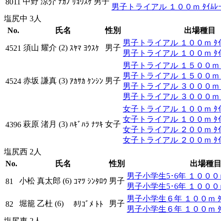
中野 涼介
男子
8011
ﾅｶﾉ ﾘｮｳｽｹ
男子トライアル １００ｍ ﾀｲﾑﾚ
塩尻中 3人
No.
氏名
性別
出場種目
男子トライアル １００ｍ ﾀｲﾑ
須山 耀介 (2)
男子
4521
ｽﾔﾏ ﾖｳｽｹ
男子トライアル １００ｍ ﾀｲ
男子トライアル １５００ｍ ﾀｲ
男子トライアル １５００ｍ ﾀ
赤坂 謙真 (3)
男子
4524
ｱｶｻｶ ｹﾝｼﾝ
男子トライアル ３０００ｍ ﾀｲ
男子トライアル ３０００ｍ ﾀ
女子トライアル １００ｍ ﾀｲﾑ
女子トライアル １００ｍ ﾀｲ
萩原 渚月 (3)
女子
4396
ﾊｷﾞﾊﾗ ﾅﾂｷ
女子トライアル ２００ｍ ﾀｲﾑ
女子トライアル ２００ｍ ﾀｲ
塩尻西 2人
No.
氏名
性別
出場種
男子小学生5･6年 １０００ｍ 
小松 真太郎 (6)
男子
81
ｺﾏﾂ ｼﾝﾀﾛｳ
男子小学生5･6年 １０００ｍ
男子小学生６年 １００ｍ ﾀｲ
堀籠 乙杜 (6)
男子
82
ﾎﾘｺﾞﾒ ﾄﾄ
男子小学生６年 １００ｍ ﾀ
塩尻東 2人