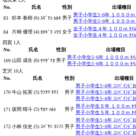
No.
氏名
性別
出場種目
男子小学生5･6年 １０００ｍ ﾀ
杉本 春樹 (6)
男子
83
ｽｷﾞﾓﾄ hﾙｷ
男子小学生5･6年 １０００ｍ 
女子小学生４年 １００ｍ ﾀｲﾑ
片桐 優理 (4)
女子
84
ｶﾀｷﾞﾘ ﾕｳﾘ
女子小学生４年 １００ｍ ﾀｲﾑ
四賀 1人
No.
氏名
性別
出場種目
男子小学生5･6年 １０００ｍ ﾀｲﾑ
山田 成生 (6)
男子
169
ﾔﾏﾀﾞﾅｵ
男子小学生5･6年 １０００ｍ ﾀｲ
芝沢 10人
No.
氏名
性別
出場種目
男子小学生5･6年 ｺﾝﾊﾞｲﾝﾄﾞB
170
牛山 拓実 (5)
ｳｼﾔﾏ ﾀｸﾐ
男子
男子小学生5･6年 ｺﾝﾊﾞｲﾝﾄ
男子小学生5･6年 ｺﾝﾊﾞｲﾝﾄﾞB
男子小学生５年 １００ｍ ﾀｲﾑ
坂間 晴斗 (5)
男子
171
ｻｶﾏ ﾊﾙﾄ
男子小学生５年 １００ｍ ﾀｲ
男子小学生5･6年 ｺﾝﾊﾞｲﾝﾄﾞB
172
小林 佳史 (5)
ｺﾊﾞﾔｼ ﾖｼﾌﾐ
男子
男子小学生5･6年 ｺﾝﾊﾞｲﾝﾄ
男子小学生5･6年 ｺﾝﾊﾞｲﾝﾄﾞB