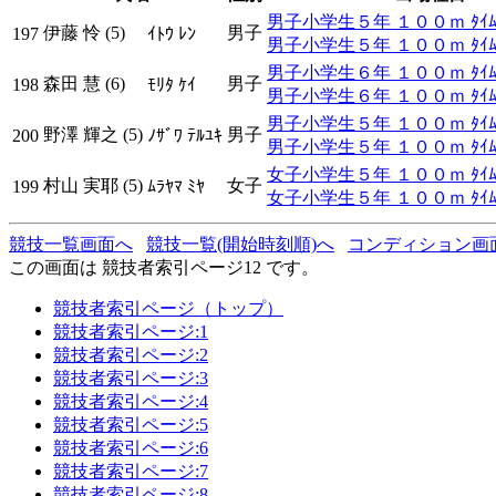
男子小学生５年 １００ｍ ﾀｲﾑ
伊藤 怜 (5)
男子
197
ｲﾄｳ ﾚﾝ
男子小学生５年 １００ｍ ﾀｲﾑ
男子小学生６年 １００ｍ ﾀｲﾑ
森田 慧 (6)
男子
198
ﾓﾘﾀ ｹｲ
男子小学生６年 １００ｍ ﾀｲﾑ
男子小学生５年 １００ｍ ﾀｲﾑ
野澤 輝之 (5)
男子
200
ﾉｻﾞﾜ ﾃﾙﾕｷ
男子小学生５年 １００ｍ ﾀｲﾑ
女子小学生５年 １００ｍ ﾀｲﾑ
村山 実耶 (5)
女子
199
ﾑﾗﾔﾏ ﾐﾔ
女子小学生５年 １００ｍ ﾀｲﾑ
競技一覧画面へ
競技一覧(開始時刻順)へ
コンディション画
この画面は 競技者索引ページ12 です。
競技者索引ページ（トップ）
競技者索引ページ:1
競技者索引ページ:2
競技者索引ページ:3
競技者索引ページ:4
競技者索引ページ:5
競技者索引ページ:6
競技者索引ページ:7
競技者索引ページ:8