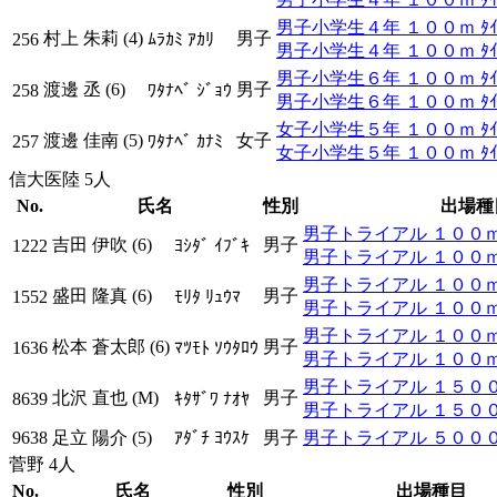
男子小学生４年 １００ｍ ﾀｲﾑ
村上 朱莉 (4)
男子
256
ﾑﾗｶﾐ ｱｶﾘ
男子小学生４年 １００ｍ ﾀｲ
男子小学生６年 １００ｍ ﾀｲﾑ
渡邊 丞 (6)
男子
258
ﾜﾀﾅﾍﾞ ｼﾞｮｳ
男子小学生６年 １００ｍ ﾀｲ
女子小学生５年 １００ｍ ﾀｲﾑ
渡邊 佳南 (5)
女子
257
ﾜﾀﾅﾍﾞ ｶﾅﾐ
女子小学生５年 １００ｍ ﾀｲ
信大医陸 5人
No.
氏名
性別
出場種
男子トライアル １００ｍ ﾀ
吉田 伊吹 (6)
男子
1222
ﾖｼﾀﾞ ｲﾌﾞｷ
男子トライアル １００ｍ 
男子トライアル １００ｍ ﾀ
盛田 隆真 (6)
男子
1552
ﾓﾘﾀ ﾘｭｳﾏ
男子トライアル １００ｍ 
男子トライアル １００ｍ ﾀ
松本 蒼太郎 (6)
男子
1636
ﾏﾂﾓﾄ ｿｳﾀﾛｳ
男子トライアル １００ｍ 
男子トライアル １５００ｍ 
北沢 直也 (M)
男子
8639
ｷﾀｻﾞﾜ ﾅｵﾔ
男子トライアル １５００ｍ
9638
足立 陽介 (5)
ｱﾀﾞﾁ ﾖｳｽｹ
男子
男子トライアル ５０００
菅野 4人
No.
氏名
性別
出場種目