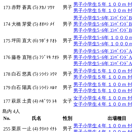
男子小学生５年 １００ｍ ﾀｲﾑ
赤野 蒼真 (5)
男子
173
ｱｶﾉ ｿｳﾏ
男子小学生５年 １００ｍ ﾀｲ
男子小学生5･6年 ｺﾝﾊﾞｲﾝﾄﾞB
174
大橋 芽愛 (5)
ｵｵﾊｼ ﾒｲ
男子
男子小学生5･6年 ｺﾝﾊﾞｲﾝﾄ
男子小学生5･6年 ｺﾝﾊﾞｲﾝﾄﾞB
男子小学生5･6年 １０００ｍ ﾀ
坪田 直大 (6)
男子
175
ﾂﾎﾞﾀ ﾅｵﾄ
男子小学生5･6年 １０００ｍ 
男子小学生5･6年 ｺﾝﾊﾞｲﾝﾄﾞ
176
藤巻 直翔 (5)
ﾌｼﾞﾏｷ ﾅｵﾄ
男子
男子小学生5･6年 ｺﾝﾊﾞｲﾝﾄﾞA
男子小学生5･6年 ｺﾝﾊﾞｲﾝﾄ
男子小学生５年 １００ｍ ﾀｲﾑ
白石 悠真 (5)
男子
178
ｼﾗｲｼ ﾕｳﾏ
男子小学生５年 １００ｍ ﾀｲ
男子小学生５年 １００ｍ ﾀｲﾑ
白石 陽真 (5)
男子
179
ｼﾗｲｼ ﾊﾙﾏ
男子小学生５年 １００ｍ ﾀｲ
女子小学生４年 １００ｍ ﾀｲﾑ
萩原 土貴 (4)
女子
177
ﾊｷﾞﾜﾗ ﾄｷ
女子小学生４年 １００ｍ ﾀｲ
島内 4人
No.
氏名
性別
出場種目
男子小学生４年 １００ｍ ﾀｲﾑ
栗原 一止 (4)
男子
255
ｸﾘﾊﾗ ｲﾁﾄ
男子小学生４年 １００ｍ ﾀｲ