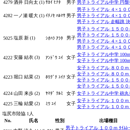
4279
酒井 日向太 (1)
ｻｶｲ ﾋﾅﾀ
男子
男子トライアル中学 円盤投(1
男子トライアル ４×１００ｍ
4282
一ノ瀬 暖大 (1)
ｲﾁﾉｾ ﾊﾙﾏｻ
男子
男子トライアル ４×１００ｍ
男子トライアル 走幅跳 
男子トライアル １５００ｍ 
男子トライアル １５００ｍ 
塩原 新 (1)
男子
5025
ｼｵﾊﾗ ｱﾗﾀ
男子トライアル ４×１００ｍ
男子トライアル ４×１００ｍ
女子トライアル中学 100mH(0
安藤 結衣 (3)
女子
4222
ｱﾝﾄﾞｳ ﾕｲ
女子トライアル中学 100mH(0
女子トライアル ８００ｍ ﾀｲ
女子トライアル ８００ｍ ﾀ
堀口 結菜 (2)
女子
4223
ﾎﾘｸﾞﾁ ﾕｲﾅ
女子トライアル １５００ｍ 
女子トライアル １５００ｍ 
4224
山田 来歩 (2)
ﾔﾏﾀﾞ ｸﾙﾐ
女子
女子トライアル中学 砲丸投(2
女子トライアル １００ｍ ﾀｲ
三輪 結愛 (2)
女子
4225
ﾐﾜ ﾕｲ
女子トライアル １００ｍ ﾀ
塩尻市陸協 1人
No.
氏名
性別
出場種目
男子トライアル １００ｍ ﾀｲﾑﾚｰ