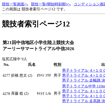
競技一覧画面へ
競技一覧(開始時刻順)へ
コンディション画
この画面は 競技者索引ページ12 です。
競技者索引ページ12
第21回中信地区小学生陸上競技大会
アーリーサマートライアル中信2026
塩尻広陵中 9人
No.
氏名
性別
出
男子トライアル ４×１００ｍ
4277
折橋 悠太 (2)
ｵﾘﾊｼ ﾕｳﾀ
男子
男子トライアル ４×１００ｍ
男子トライアル 走幅跳 
男子トライアル中学 110mH(0.
男子トライアル ４×１００ｍ
斉藤 稔 (2)
男子
4278
ｻｲﾄｳ ﾐﾉﾙ
男子トライアル ４×１００ｍ
男子トライアル 走高跳 