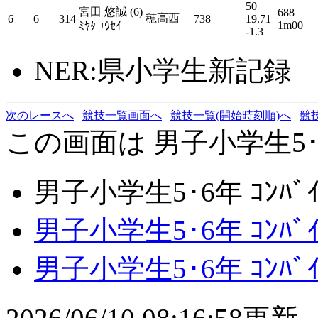
50
宮田 悠誠 (6)
688
穂高西
6
6
314
738
19.71
1m00
ﾐﾔﾀ ﾕｳｾｲ
-1.3
NER:県小学生新記録
次のレースへ
競技一覧画面へ
競技一覧(開始時刻順)へ
競
この画面は 男子小学生5･6年
男子小学生5･6年 ｺﾝﾊﾞｲ
男子小学生5･6年 ｺﾝﾊﾞｲ
男子小学生5･6年 ｺﾝﾊﾞ