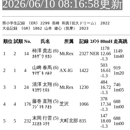
2026/06/10 08:16:58更新
県小学生記録　(ER) 2299 長峰 和真(佐久ドリーム） 2022

順位
試順
No.
氏名
所属
記録
ｺﾒﾝﾄ
80mH
走高跳
1178
柿澤 貴志 (6)
1149
1
2
14
Mt.Rex
2327
NER
12.66
1m40
ｶｷｻﾞﾜ ﾀｶｼ
-1.3
503
山﨑 春馬 (6)
919
2
1
4
AX-IG
1422
16.61
1m20
ﾔﾏｻﾞｷ ﾊﾙﾏ
-1.3
484
清澤 太翔 (6)
746
3
3
24
Mt.Rex
1230
16.72
1m05
ｷﾖｻﾜ ﾋﾛﾄ
-1.3
378
藤巻 直翔 (5)
688
芝沢
4
4
176
1066
17.34
1m00
ﾌｼﾞﾏｷ ﾅｵﾄ
-1.3
147
末岡 行雲 (5)
688
大町北部
5
5
232
835
18.69
1m00
ｽｴｵｶ ﾕｸﾓ
-1.3