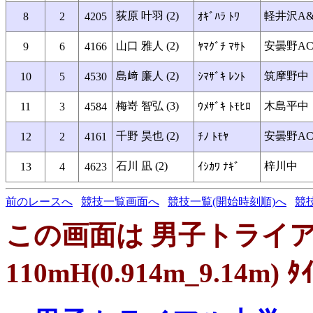
荻原 叶羽 (2)
軽井沢A&
8
2
4205
ｵｷﾞﾊﾗ ﾄﾜ
山口 雅人 (2)
安曇野A
9
6
4166
ﾔﾏｸﾞﾁ ﾏｻﾄ
島﨑 廉人 (2)
筑摩野中
10
5
4530
ｼﾏｻﾞｷ ﾚﾝﾄ
梅嵜 智弘 (3)
木島平中
11
3
4584
ｳﾒｻﾞｷ ﾄﾓﾋﾛ
千野 昊也 (2)
安曇野A
12
2
4161
ﾁﾉ ﾄﾓﾔ
石川 凪 (2)
梓川中
13
4
4623
ｲｼｶﾜ ﾅｷﾞ
前のレースへ
競技一覧画面へ
競技一覧(開始時刻順)へ
競
この画面は 男子トライ
110mH(0.914m_9.14m