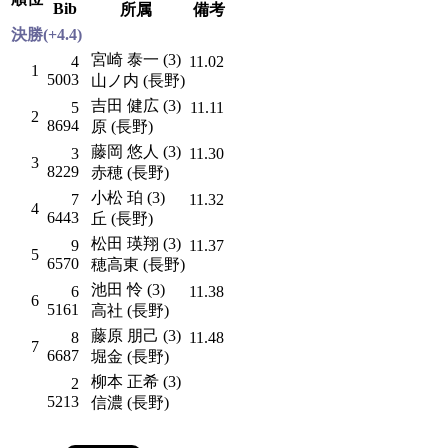
Bib
所属
備考
決勝(+4.4)
宮崎 泰一 (3)
4
11.02
1
5003
山ノ内 (長野)
吉田 健広 (3)
5
11.11
2
8694
原 (長野)
藤岡 悠人 (3)
3
11.30
3
8229
赤穂 (長野)
小松 珀 (3)
7
11.32
4
6443
丘 (長野)
松田 瑛翔 (3)
9
11.37
5
6570
穂高東 (長野)
池田 怜 (3)
6
11.38
6
5161
高社 (長野)
藤原 朋己 (3)
8
11.48
7
6687
堀金 (長野)
柳本 正希 (3)
2
5213
信濃 (長野)