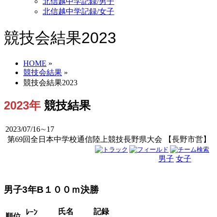
北信越中学記録/男子
北信越中学記録/女子
競技会結果2023
HOME
»
競技会結果
»
競技会結果2023
2023年
競技結果
2023/07/16∼17
第69回全日本中学校通信陸上競技長野県大会 【長野市営】
男子
女子
男女
男子3年B１００ｍ決勝
氏名
記録
ﾚｰﾝ
順位