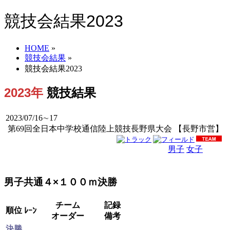
競技会結果2023
HOME
»
競技会結果
»
競技会結果2023
2023年
競技結果
2023/07/16∼17
第69回全日本中学校通信陸上競技長野県大会 【長野市営】
男子
女子
男女
男子共通４×１００ｍ決勝
チーム
記録
順位
ﾚｰﾝ
オーダー
備考
決勝