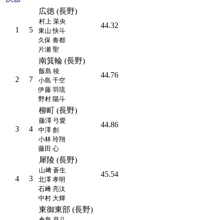
広徳 (長野)
村上 茉央
44.32
1
5
東山 快斗
久保 奏都
片瀬 聖
南箕輪 (長野)
飯島 稜
44.76
2
7
小島 千空
伊藤 羽琉
野村 陽斗
柳町 (長野)
藤澤 弓愛
44.86
3
4
中澤 創
小林 玲翔
藤田 心
犀陵 (長野)
山﨑 蒼生
45.54
4
3
北澤 孝明
石﨑 亮汰
中村 大輝
東御東部 (長野)
倉島 葵斗