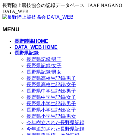
長野陸上競技協会の記録データベース | JAAF NAGANO
DATA_WEB
MENU
メ
長野陸協HOME
ニ
DATA_WEB HOME
長野県記録
ュ
長野県記録/男子
ー
長野県記録/女子
を
長野県記録/男女
飛
長野県高校生記録/男子
ば
長野県高校生記録/女子
す
長野県中学生記録/男子
長野県中学生記録/女子
長野県小学生記録/男子
長野県小学生記録/女子
長野県小学生記録/男女
今年樹立された長野県記録
今年追加された長野県記録