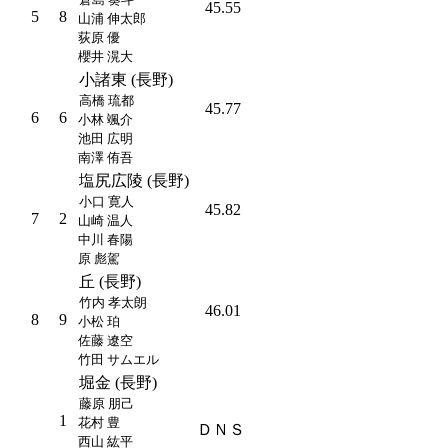
45.55
5
8
山浦 伸太郎
荻原 優
櫻井 滉大
小諸東 (長野)
高橋 琉都
45.77
6
6
小林 颯介
池田 広明
南澤 侑吾
塩尻広陵 (長野)
小口 寛人
45.82
7
2
山崎 温人
中川 春陽
原 彪駕
丘 (長野)
竹内 孝太朗
46.01
8
9
小松 珀
佐藤 遼空
竹田 サムエル
堀金 (長野)
藤原 朋己
1
花村 豊
ＤＮＳ
西山 紘平