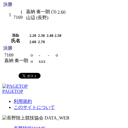
決勝
嘉納 奏一朗 (3)
1
2.60
1
7169
山辺 (長野)
Bib
2.20
2.30
2.40
2.50
氏名
2.60
2.70
決勝
7169
o
-
-
o
嘉納 奏一朗
o
xxx
PAGETOP
利用規約
このサイトについて