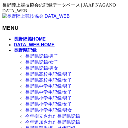
長野陸上競技協会の記録データベース | JAAF NAGANO
DATA_WEB
MENU
メ
長野陸協HOME
ニ
DATA_WEB HOME
長野県記録
ュ
長野県記録/男子
ー
長野県記録/女子
を
長野県記録/男女
飛
長野県高校生記録/男子
ば
長野県高校生記録/女子
す
長野県中学生記録/男子
長野県中学生記録/女子
長野県小学生記録/男子
長野県小学生記録/女子
長野県小学生記録/男女
今年樹立された長野県記録
今年追加された長野県記録