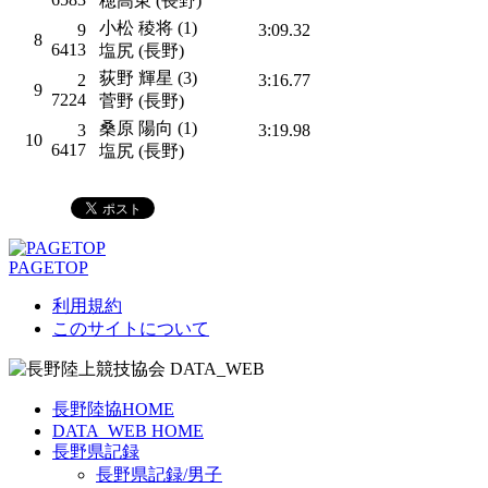
穂高東 (長野)
小松 稜将 (1)
9
3:09.32
8
6413
塩尻 (長野)
荻野 輝星 (3)
2
3:16.77
9
7224
菅野 (長野)
桑原 陽向 (1)
3
3:19.98
10
6417
塩尻 (長野)
PAGETOP
利用規約
このサイトについて
長野陸協HOME
DATA_WEB HOME
長野県記録
長野県記録/男子