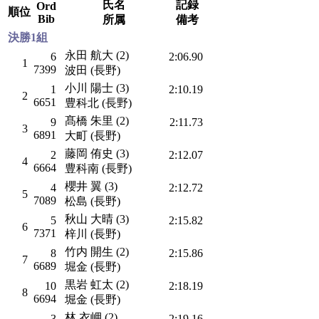
氏名
記録
Ord
順位
Bib
所属
備考
決勝1組
永田 航大 (2)
6
2:06.90
1
7399
波田 (長野)
小川 陽士 (3)
1
2:10.19
2
6651
豊科北 (長野)
髙橋 朱里 (2)
9
2:11.73
3
6891
大町 (長野)
藤岡 侑史 (3)
2
2:12.07
4
6664
豊科南 (長野)
櫻井 翼 (3)
4
2:12.72
5
7089
松島 (長野)
秋山 大晴 (3)
5
2:15.82
6
7371
梓川 (長野)
竹内 開生 (2)
8
2:15.86
7
6689
堀金 (長野)
黒岩 虹太 (2)
10
2:18.19
8
6694
堀金 (長野)
林 衣岬 (2)
3
2:19.16