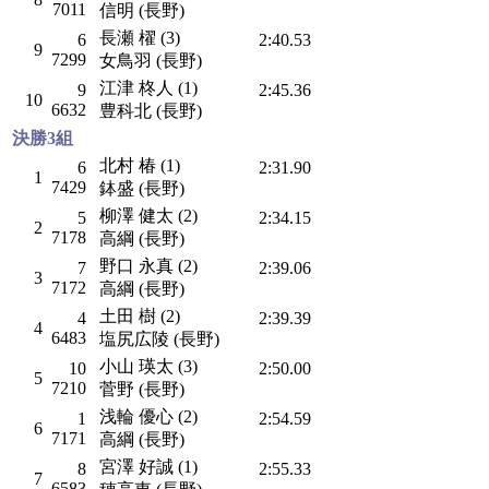
7011
信明 (長野)
長瀬 櫂 (3)
6
2:40.53
9
7299
女鳥羽 (長野)
江津 柊人 (1)
9
2:45.36
10
6632
豊科北 (長野)
決勝3組
北村 椿 (1)
6
2:31.90
1
7429
鉢盛 (長野)
柳澤 健太 (2)
5
2:34.15
2
7178
高綱 (長野)
野口 永真 (2)
7
2:39.06
3
7172
高綱 (長野)
土田 樹 (2)
4
2:39.39
4
6483
塩尻広陵 (長野)
小山 瑛太 (3)
10
2:50.00
5
7210
菅野 (長野)
浅輪 優心 (2)
1
2:54.59
6
7171
高綱 (長野)
宮澤 好誠 (1)
8
2:55.33
7
6583