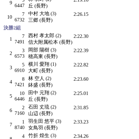
9
6447
丘 (長野)
中村 大地 (3)
7
2:26.15
10
6732
三郷 (長野)
決勝2組
西村 孝太郎 (2)
7
2:22.30
1
7491
信大附属松本 (長野)
岡部 陽樹 (3)
3
2:22.39
2
6573
穂高東 (長野)
横川 愛翔 (1)
5
2:22.82
3
6910
大町 (長野)
林 空人 (2)
8
2:23.60
4
7421
鉢盛 (長野)
田中 元翔 (2)
10
2:25.01
5
6446
丘 (長野)
石田 丈琉 (2)
2
2:31.85
6
7160
山辺 (長野)
羽生田 悠平 (3)
1
2:33.23
7
8740
女鳥羽 (長野)
竹折 煌生 (3)
4
2:34.26
8