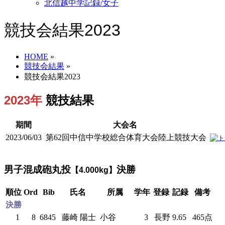
北信越中学記録/女子
競技会結果2023
HOME
»
競技会結果
»
競技会結果2023
2023年
競技結果
期間
大会名
2023/06/03
第62回中信中学校総合体育大会陸上競技大会
男子混成砲丸投
決勝
【4.000kg】
順位
Ord
Bib
氏名
所属
学年
登録
記録
備考
決勝
1
8
6845
藤崎 陽士
小谷
3
長野
9.65
465点