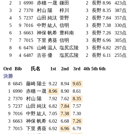
2
1
6990
赤穗 一晟
鎌田
2
長野
8.96
423点
3
2
7370
村山 陽
梓川
3
長野
8.35
387点
4
5
7237
山田 純汰
菅野
2
長野
7.84
357点
5
9
7016
中野 紘人
信明
3
長野
7.38
330点
6
3
6663
神保 帆希
豊科南
3
長野
7.26
323点
7
7
7015
下里 勇葵
信明
3
長野
6.96
305点
8
6
6476
山崎 温人
塩尻広陵
3
長野
6.82
297点
9
4
6487
古谷 優
塩尻広陵
2
長野
6.11
255点
Ord
Bib
氏名
1st
2nd
3rd
4th
5th
6th
決勝
8
6845
藤崎 陽士
9.22
8.94
9.65
1
6990
赤穗 一晟
8.96
8.90
8.61
2
7370
村山 陽
7.92
7.62
8.35
5
7237
山田 純汰
6.82
7.84
7.57
9
7016
中野 紘人
7.05
7.38
7.30
3
6663
神保 帆希
6.02
6.68
7.26
7
7015
下里 勇葵
6.92
6.96
6.79