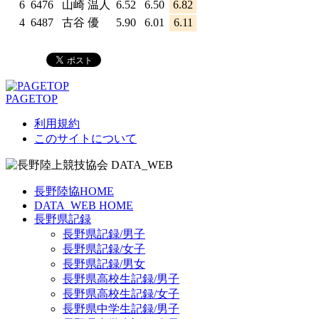
6
6476
山崎 温人
6.52
6.50
6.82
4
6487
古谷 優
5.90
6.01
6.11
PAGETOP
利用規約
このサイトについて
長野陸協HOME
DATA_WEB HOME
長野県記録
長野県記録/男子
長野県記録/女子
長野県記録/男女
長野県高校生記録/男子
長野県高校生記録/女子
長野県中学生記録/男子