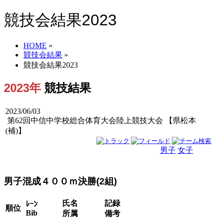
競技会結果2023
HOME
»
競技会結果
»
競技会結果2023
2023年
競技結果
2023/06/03
第62回中信中学校総合体育大会陸上競技大会 【県松本
(補)】
男子
女子
男女
男子混成４００ｍ決勝(2組)
氏名
記録
ﾚｰﾝ
順位
Bib
所属
備考