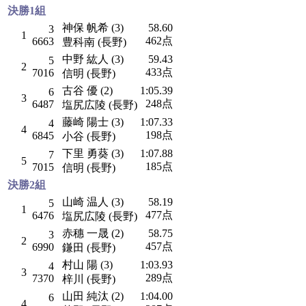
決勝1組
神保 帆希 (3)
58.60
3
1
462点
6663
豊科南 (長野)
中野 紘人 (3)
59.43
5
2
433点
7016
信明 (長野)
古谷 優 (2)
1:05.39
6
3
248点
6487
塩尻広陵 (長野)
藤崎 陽士 (3)
1:07.33
4
4
198点
6845
小谷 (長野)
下里 勇葵 (3)
1:07.88
7
5
185点
7015
信明 (長野)
決勝2組
山崎 温人 (3)
58.19
5
1
477点
6476
塩尻広陵 (長野)
赤穗 一晟 (2)
58.75
3
2
457点
6990
鎌田 (長野)
村山 陽 (3)
1:03.93
4
3
289点
7370
梓川 (長野)
山田 純汰 (2)
1:04.00
6
4