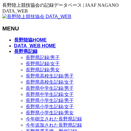
長野陸上競技協会の記録データベース | JAAF NAGANO
DATA_WEB
MENU
メ
長野陸協HOME
ニ
DATA_WEB HOME
長野県記録
ュ
長野県記録/男子
ー
長野県記録/女子
を
長野県記録/男女
飛
長野県高校生記録/男子
ば
長野県高校生記録/女子
す
長野県中学生記録/男子
長野県中学生記録/女子
長野県小学生記録/男子
長野県小学生記録/女子
長野県小学生記録/男女
今年樹立された長野県記録
今年追加された長野県記録