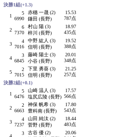
決勝1組(+1.3)
赤穗 一晟 (2)
15.53
5
1
787点
6990
鎌田 (長野)
村山 陽 (3)
18.97
6
2
435点
7370
梓川 (長野)
中野 紘人 (3)
19.52
4
3
388点
7016
信明 (長野)
藤崎 陽士 (3)
20.01
3
4
348点
6845
小谷 (長野)
下里 勇葵 (3)
21.25
2
5
257点
7015
信明 (長野)
決勝2組(+0.1)
山崎 温人 (3)
17.57
5
1
566点
6476
塩尻広陵 (長野)
神保 帆希 (3)
17.80
2
2
543点
6663
豊科南 (長野)
山田 純汰 (2)
18.44
4
3
483点
7237
菅野 (長野)
古谷 優 (2)
20.06
3
4