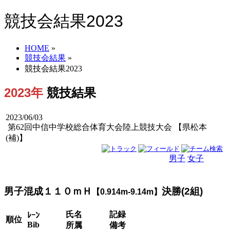
競技会結果2023
HOME
»
競技会結果
»
競技会結果2023
2023年
競技結果
2023/06/03
第62回中信中学校総合体育大会陸上競技大会 【県松本
(補)】
男子
女子
男女
男子混成１１０ｍＨ
決勝(2組)
【0.914m-9.14m】
氏名
記録
ﾚｰﾝ
順位
Bib
所属
備考