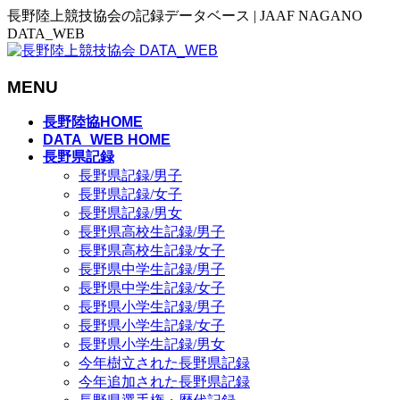
長野陸上競技協会の記録データベース | JAAF NAGANO
DATA_WEB
MENU
メ
長野陸協HOME
ニ
DATA_WEB HOME
長野県記録
ュ
長野県記録/男子
ー
長野県記録/女子
を
長野県記録/男女
飛
長野県高校生記録/男子
ば
長野県高校生記録/女子
す
長野県中学生記録/男子
長野県中学生記録/女子
長野県小学生記録/男子
長野県小学生記録/女子
長野県小学生記録/男女
今年樹立された長野県記録
今年追加された長野県記録