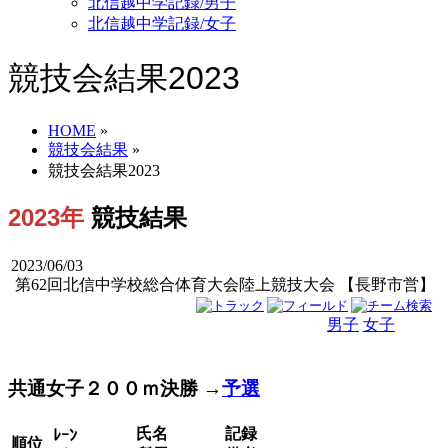
北信越中学記録/男子
北信越中学記録/女子
競技会結果2023
HOME
»
競技会結果
»
競技会結果2023
2023年
競技結果
2023/06/03
第62回北信中学校総合体育大会陸上競技大会 【長野市営】
男子
女子
男女
共通女子２００ｍ決勝 →
予選
氏名
記録
ﾚｰﾝ
順位