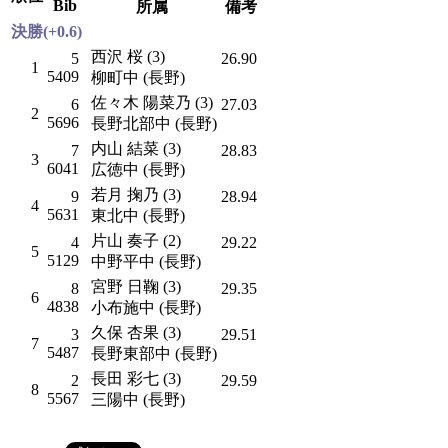
Bib
所属
備考
決勝(+0.6)
西沢 桜 (3)
5
26.90
1
5409
柳町中 (長野)
佐々木 陽菜乃 (3)
6
27.03
2
5696
長野北部中 (長野)
内山 結菜 (3)
7
28.83
3
6041
広徳中 (長野)
若月 掬乃 (3)
9
28.94
4
5631
東北中 (長野)
片山 奏子 (2)
4
29.22
5
5129
中野平中 (長野)
宮野 日鞠 (3)
8
29.35
6
4838
小布施中 (長野)
久保 杏果 (3)
3
29.51
7
5487
長野東部中 (長野)
長田 彩七 (3)
2
29.59
8
5567
三陽中 (長野)