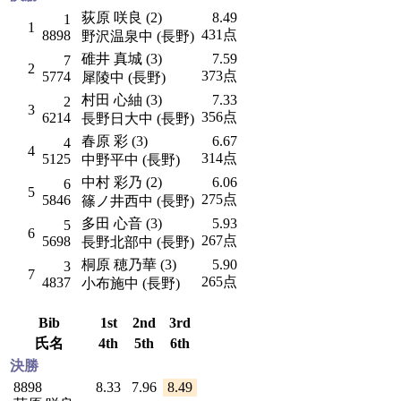
荻原 咲良 (2)
8.49
1
1
431点
8898
野沢温泉中 (長野)
碓井 真城 (3)
7.59
7
2
373点
5774
犀陵中 (長野)
村田 心紬 (3)
7.33
2
3
356点
6214
長野日大中 (長野)
春原 彩 (3)
6.67
4
4
314点
5125
中野平中 (長野)
中村 彩乃 (2)
6.06
6
5
275点
5846
篠ノ井西中 (長野)
多田 心音 (3)
5.93
5
6
267点
5698
長野北部中 (長野)
桐原 穂乃華 (3)
5.90
3
7
265点
4837
小布施中 (長野)
Bib
1st
2nd
3rd
氏名
4th
5th
6th
決勝
8898
8.33
7.96
8.49