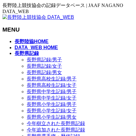
長野陸上競技協会の記録データベース | JAAF NAGANO
DATA_WEB
MENU
メ
長野陸協HOME
ニ
DATA_WEB HOME
長野県記録
ュ
長野県記録/男子
ー
長野県記録/女子
を
長野県記録/男女
飛
長野県高校生記録/男子
ば
長野県高校生記録/女子
す
長野県中学生記録/男子
長野県中学生記録/女子
長野県小学生記録/男子
長野県小学生記録/女子
長野県小学生記録/男女
今年樹立された長野県記録
今年追加された長野県記録