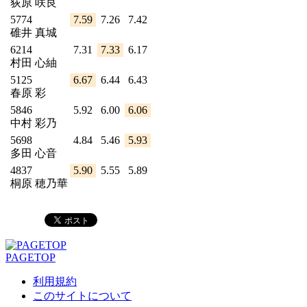
荻原 咲良
5774
7.59
7.26
7.42
碓井 真城
6214
7.31
7.33
6.17
村田 心紬
5125
6.67
6.44
6.43
春原 彩
5846
5.92
6.00
6.06
中村 彩乃
5698
4.84
5.46
5.93
多田 心音
4837
5.90
5.55
5.89
桐原 穂乃華
PAGETOP
利用規約
このサイトについて