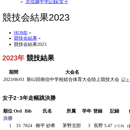
北信越中学記録/女子
競技会結果2023
HOME
»
競技会結果
»
競技会結果2023
2023年
競技結果
期間
大会名
2023/06/03
第62回南信中学校総合体育大会陸上競技大会
女子2･3年走幅跳決勝
順位
Ord
Bib
氏名
所属
学年
登録
記録
決勝
1
33
7824
柳平 紗希
茅野北部
3
長野
5.47
(+2.8)
(