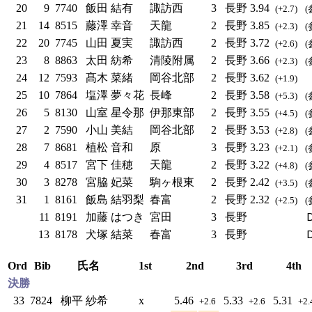
20
9
7740
飯田 結有
諏訪西
3
長野
3.94
(+2.7)
(
21
14
8515
藤澤 幸音
天龍
2
長野
3.85
(+2.3)
(
22
20
7745
山田 夏実
諏訪西
2
長野
3.72
(+2.6)
(
23
8
8863
太田 紡希
清陵附属
2
長野
3.66
(+2.3)
(
24
12
7593
髙木 菜緒
岡谷北部
2
長野
3.62
(+1.9)
25
10
7864
塩澤 夢々花
長峰
2
長野
3.58
(+5.3)
(
26
5
8130
山室 星令那
伊那東部
2
長野
3.55
(+4.5)
(
27
2
7590
小山 美結
岡谷北部
2
長野
3.53
(+2.8)
(
28
7
8681
植松 音和
原
3
長野
3.23
(+2.1)
(
29
4
8517
宮下 佳穂
天龍
2
長野
3.22
(+4.8)
(
30
3
8278
宮脇 妃菜
駒ヶ根東
2
長野
2.42
(+3.5)
(
31
1
8161
飯島 結羽梨
春富
2
長野
2.32
(+2.5)
(
11
8191
加藤 はつき
宮田
3
長野
13
8178
犬塚 結菜
春富
3
長野
Ord
Bib
氏名
1st
2nd
3rd
4th
決勝
33
7824
柳平 紗希
x
5.46
5.33
5.31
+2.6
+2.6
+2