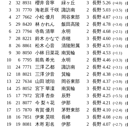
2
32
8931
櫻井 音寧
緑ヶ丘
3
長野
5.26
(+4.0)
(
3
31
7770
海老原 千咲
諏訪南
2
長野
5.03
(+3.5)
(
4
27
7662
小松 優月
岡谷東部
3
長野
4.87
(+3.1)
(
5
29
8420
林 かれん
飯田高陵
2
長野
4.78
(+3.4)
(
6
23
7794
寺島 清華
永明
2
長野
4.68
(+2.1)
(
7
28
8221
鈴木 かなで
赤穂
3
長野
4.60
(+3.0)
(
8
26
8861
松木 心音
清陵附属
3
長野
4.55
(+3.6)
(
9
30
8050
小林 日菜花
南箕輪
3
長野
4.53
(+1.1)
10
6
7795
前島 希光
永明
2
長野
4.46
(+3.3)
(
11
24
7771
三澤 乙都
諏訪南
2
長野
4.42
(+3.1)
(
12
18
8021
三澤 汐音
箕輪
2
長野
4.38
(+3.6)
(
13
22
7634
山田 琥珀
岡谷東部
3
長野
4.37
(+3.9)
(
14
25
8052
宮下 華凜
南箕輪
3
長野
4.32
(+3.8)
(
15
17
7972
宮澤 杏奈
辰野
3
長野
4.25
(+5.5)
(
16
21
8077
今 梨々花
伊那
3
長野
4.21
(+2.8)
(
17
15
7870
有賀 優月
茅野東部
2
長野
4.10
(+2.4)
(
18
16
7851
伊東 昊咲
長峰
3
長野
4.08
(+2.8)
(
19
19
8081
木嵜 彩名
伊那
2
長野
4.07
(+2.7)
(