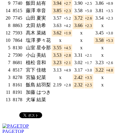
9
7740
飯田 結有
3.94
3.90
3.86
+2.7
+2.5
+0.9
14
8515
藤澤 幸音
3.85
3.58
3.81
+2.3
+5.0
+3.5
20
7745
山田 夏実
3.57
3.72
3.54
+5.2
+2.6
+2.3
8
8863
太田 紡希
3.63
3.66
x
+4.2
+2.3
12
7593
髙木 菜緒
3.62
x
3.45
+1.9
+3.0
10
7864
塩澤 夢々花
x
x
3.58
+5.3
5
8130
山室 星令那
3.55
x
x
+4.5
2
7590
小山 美結
3.53
3.31
x
+2.8
+2.1
7
8681
植松 音和
3.23
3.02
3.23
+2.1
+1.7
+2.6
4
8517
宮下 佳穂
3.13
3.17
3.22
+4.9
+3.0
+4.8
3
8278
宮脇 妃菜
x
2.42
x
+3.5
1
8161
飯島 結羽梨
2.19
2.32
x
+2.8
+2.5
11
8191
加藤 はつき
13
8178
犬塚 結菜
PAGETOP