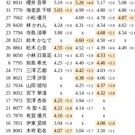
32
8931
櫻井 音寧
5.19
5.26
5.17
5.08
+1.0
+4.0
+3.6
+2
31
7770
海老原 千咲
5.03
4.99
4.80
4.86
+3.5
+3.3
+2.7
+1
27
7662
小松 優月
x
4.69
4.78
4.87
+3.1
+2.8
+3
29
8420
林 かれん
4.24
4.31
4.54
4.62
+3.6
+3.2
+3.8
+3
23
7794
寺島 清華
3.88
x
4.68
4.54
+2.6
+2.1
+2
28
8221
鈴木 かなで
x
4.60
4.50
x
+3.0
+4.3
26
8861
松木 心音
4.55
4.52
4.39
4.49
+3.6
+1.7
+4.6
+0
30
8050
小林 日菜花
4.51
4.35
4.53
+4.3
+3.8
+1.1
6
7795
前島 希光
4.25
4.40
4.46
+2.3
+2.9
+3.3
24
7771
三澤 乙都
4.23
4.42
4.03
+3.5
+3.1
+5.3
18
8021
三澤 汐音
x
4.38
4.06
+3.6
+2.0
22
7634
山田 琥珀
x
4.25
4.37
+3.2
+3.9
25
8052
宮下 華凜
x
4.14
4.32
+2.3
+3.8
17
7972
宮澤 杏奈
4.25
3.94
x
+5.5
+3.7
21
8077
今 梨々花
4.21
4.14
x
+2.8
+3.7
15
7870
有賀 優月
4.10
x
x
+2.4
16
7851
伊東 昊咲
3.94
x
4.08
+1.9
+2.8
19
8081
木嵜 彩名
4.07
3.04
3.50
+2.7
+5.7
+3.1