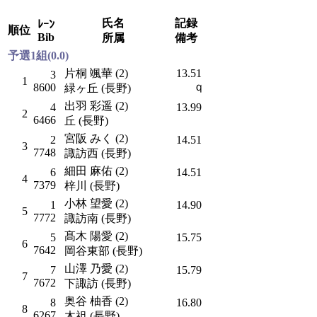
氏名
記録
ﾚｰﾝ
順位
Bib
所属
備考
予選1組(0.0)
片桐 颯華 (2)
13.51
3
1
ｑ
8600
緑ヶ丘 (長野)
出羽 彩遥 (2)
4
13.99
2
6466
丘 (長野)
宮阪 みく (2)
2
14.51
3
7748
諏訪西 (長野)
細田 麻佑 (2)
6
14.51
4
7379
梓川 (長野)
小林 望愛 (2)
1
14.90
5
7772
諏訪南 (長野)
髙木 陽愛 (2)
5
15.75
6
7642
岡谷東部 (長野)
山澤 乃愛 (2)
7
15.79
7
7672
下諏訪 (長野)
奥谷 柚香 (2)
8
16.80
8
6267
木祖 (長野)