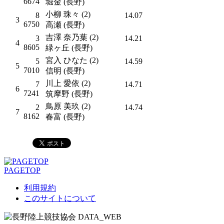
6674
堀金 (長野)
小柳 珠々 (2)
8
14.07
3
6750
高瀬 (長野)
吉澤 奈乃葉 (2)
3
14.21
4
8605
緑ヶ丘 (長野)
宮入 ひなた (2)
5
14.59
5
7010
信明 (長野)
川上 愛依 (2)
7
14.71
6
7241
筑摩野 (長野)
鳥原 美玖 (2)
2
14.74
7
8162
春富 (長野)
PAGETOP
利用規約
このサイトについて