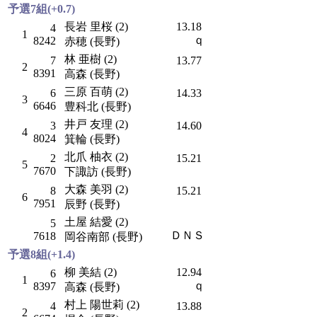
予選7組(+0.7)
長岩 里桜 (2)
13.18
4
1
ｑ
8242
赤穂 (長野)
林 亜樹 (2)
7
13.77
2
8391
高森 (長野)
三原 百萌 (2)
6
14.33
3
6646
豊科北 (長野)
井戸 友理 (2)
3
14.60
4
8024
箕輪 (長野)
北爪 柚衣 (2)
2
15.21
5
7670
下諏訪 (長野)
大森 美羽 (2)
8
15.21
6
7951
辰野 (長野)
土屋 結愛 (2)
5
ＤＮＳ
7618
岡谷南部 (長野)
予選8組(+1.4)
柳 美結 (2)
12.94
6
1
ｑ
8397
高森 (長野)
村上 陽世莉 (2)
4
13.88
2