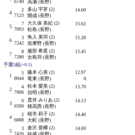
6749
高瀬 (長野)
多山 宇芽 (2)
2
14.60
4
7123
開成 (長野)
大久保 美妃 (2)
7
15.02
5
7093
松島 (長野)
角入 美羽 (2)
3
15.28
6
7242
筑摩野 (長野)
服部 希星 (2)
8
15.45
7
7280
女鳥羽 (長野)
予選5組(+0.5)
藤本 心美 (2)
12.97
5
1
ｑ
8644
竜東 (長野)
松本 愛美 (2)
4
13.70
2
7006
信明 (長野)
貫井 みりあ (2)
6
14.13
3
6590
穂高西 (長野)
槌市 莉子 (2)
2
14.40
4
6888
大町 (長野)
倉沢 亜椰 (2)
3
14.69
5
7426
鉢盛 (長野)