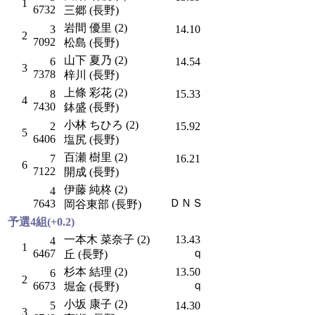
1
6732
三郷 (長野)
岩間 優里 (2)
3
14.10
2
7092
松島 (長野)
山下 夏乃 (2)
6
14.54
3
7378
梓川 (長野)
上條 彩花 (2)
8
15.33
4
7430
鉢盛 (長野)
小林 ちひろ (2)
2
15.92
5
6406
塩尻 (長野)
百瀬 樹里 (2)
7
16.21
6
7122
開成 (長野)
伊藤 純柊 (2)
4
ＤＮＳ
7643
岡谷東部 (長野)
予選4組(+0.2)
一本木 菜奈子 (2)
13.43
4
1
ｑ
6467
丘 (長野)
杉本 結理 (2)
13.50
6
2
ｑ
6673
堀金 (長野)
小坂 康子 (2)
5
14.30
3