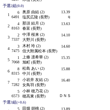
予選2組(0.0)
奥原 由結 (2)
13.39
6
1
ｑ
6491
塩尻広陵 (長野)
那須 結月 (2)
4
13.63
2
8163
春富 (長野)
中澤 桜来 (2)
2
14.10
3
7337
大野川 (長野)
木村 玲 (2)
3
14.60
4
7475
信大附属松本 (長野)
上條 凛希華 (2)
1
15.35
5
7068
旭町 (長野)
松島 あい (2)
8
15.88
6
8315
中川 (長野)
小岩井 友結 (2)
7
16.40
7
7282
女鳥羽 (長野)
小林 穂乃花 (2)
5
ＤＮＳ
6573
穂高東 (長野)
予選3組(+0.6)
田畑 胡桃 (2)
5
13.89