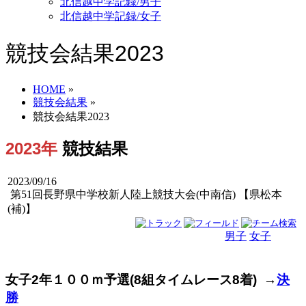
北信越中学記録/男子
北信越中学記録/女子
競技会結果2023
HOME
»
競技会結果
»
競技会結果2023
2023年
競技結果
2023/09/16
第51回長野県中学校新人陸上競技大会(中南信) 【県松本
(補)】
男子
女子
男女
女子2年１００ｍ予選(8組タイムレース8着) →
決
勝