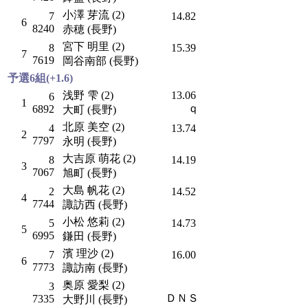
小澤 芽流 (2)
7
14.82
6
8240
赤穂 (長野)
宮下 明里 (2)
8
15.39
7
7619
岡谷南部 (長野)
予選6組(+1.6)
浅野 雫 (2)
13.06
6
1
ｑ
6892
大町 (長野)
北原 美空 (2)
4
13.74
2
7797
永明 (長野)
大吉原 萌花 (2)
8
14.19
3
7067
旭町 (長野)
大島 帆花 (2)
2
14.52
4
7744
諏訪西 (長野)
小松 悠莉 (2)
5
14.73
5
6995
鎌田 (長野)
濱 理沙 (2)
7
16.00
6
7773
諏訪南 (長野)
奥原 愛梨 (2)
3
ＤＮＳ
7335
大野川 (長野)