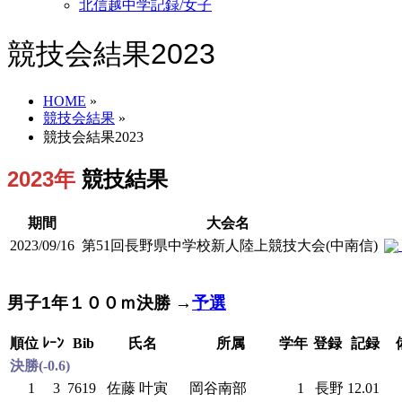
北信越中学記録/女子
競技会結果2023
HOME
»
競技会結果
»
競技会結果2023
2023年
競技結果
期間
大会名
2023/09/16
第51回長野県中学校新人陸上競技大会(中南信)
男子1年１００ｍ決勝 →
予選
順位
ﾚｰﾝ
Bib
氏名
所属
学年
登録
記録
決勝(-0.6)
1
3
7619
佐藤 叶寅
岡谷南部
1
長野
12.01