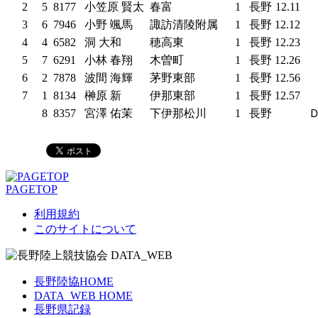
2
5
8177
小笠原 賢太
春富
1
長野
12.11
3
6
7946
小野 颯馬
諏訪清陵附属
1
長野
12.12
4
4
6582
洞 大和
穂高東
1
長野
12.23
5
7
6291
小林 春翔
木曽町
1
長野
12.26
6
2
7878
波間 海輝
茅野東部
1
長野
12.56
7
1
8134
榊原 新
伊那東部
1
長野
12.57
8
8357
宮澤 佑茉
下伊那松川
1
長野
PAGETOP
利用規約
このサイトについて
長野陸協HOME
DATA_WEB HOME
長野県記録