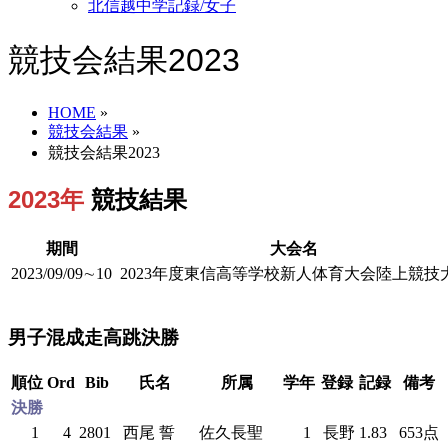
北信越中学記録/女子
競技会結果2023
HOME
»
競技会結果
»
競技会結果2023
2023年
競技結果
期間
大会名
2023/09/09∼10
2023年度東信高等学校新人体育大会陸上競技
男子混成走高跳決勝
順位
Ord
Bib
氏名
所属
学年
登録
記録
備考
決勝
1
4
2801
西尾 誓
佐久長聖
1
長野
1.83
653点