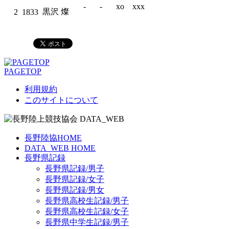
-
-
xo
xxx
黒沢 燦
2
1833
PAGETOP
利用規約
このサイトについて
長野陸協HOME
DATA_WEB HOME
長野県記録
長野県記録/男子
長野県記録/女子
長野県記録/男女
長野県高校生記録/男子
長野県高校生記録/女子
長野県中学生記録/男子