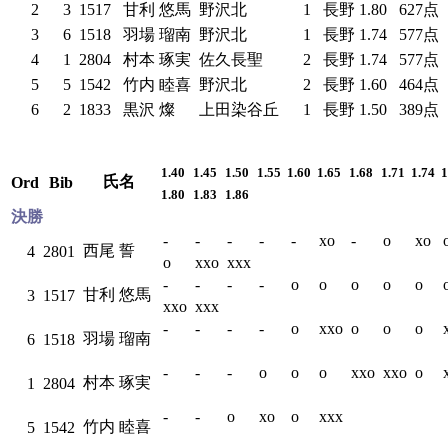
2
3
1517
甘利 悠馬
野沢北
1
長野
1.80
627点
3
6
1518
羽場 瑠南
野沢北
1
長野
1.74
577点
4
1
2804
村本 琢実
佐久長聖
2
長野
1.74
577点
5
5
1542
竹内 睦喜
野沢北
2
長野
1.60
464点
6
2
1833
黒沢 燦
上田染谷丘
1
長野
1.50
389点
1.40
1.45
1.50
1.55
1.60
1.65
1.68
1.71
1.74
1
氏名
Ord
Bib
1.80
1.83
1.86
決勝
-
-
-
-
-
xo
-
o
xo
西尾 誓
4
2801
o
xxo
xxx
-
-
-
-
o
o
o
o
o
甘利 悠馬
3
1517
xxo
xxx
-
-
-
-
o
xxo
o
o
o
羽場 瑠南
6
1518
-
-
-
o
o
o
xxo
xxo
o
村本 琢実
1
2804
-
-
o
xo
o
xxx
竹内 睦喜
5
1542