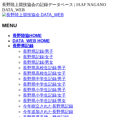
長野陸上競技協会の記録データベース | JAAF NAGANO
DATA_WEB
MENU
メ
長野陸協HOME
ニ
DATA_WEB HOME
長野県記録
ュ
長野県記録/男子
ー
長野県記録/女子
を
長野県記録/男女
飛
長野県高校生記録/男子
ば
長野県高校生記録/女子
す
長野県中学生記録/男子
長野県中学生記録/女子
長野県小学生記録/男子
長野県小学生記録/女子
長野県小学生記録/男女
今年樹立された長野県記録
今年追加された長野県記録