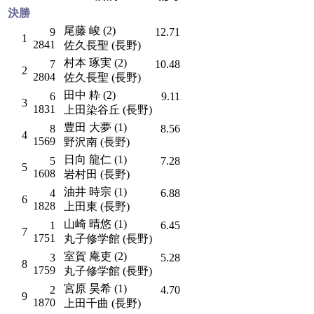
決勝
尾藤 峻 (2)
9
12.71
1
2841
佐久長聖 (長野)
村本 琢実 (2)
7
10.48
2
2804
佐久長聖 (長野)
田中 粋 (2)
6
9.11
3
1831
上田染谷丘 (長野)
豊田 大夢 (1)
8
8.56
4
1569
野沢南 (長野)
日向 龍仁 (1)
5
7.28
5
1608
岩村田 (長野)
油井 時宗 (1)
4
6.88
6
1828
上田東 (長野)
山崎 晴悠 (1)
1
6.45
7
1751
丸子修学館 (長野)
室賀 庵吏 (2)
3
5.28
8
1759
丸子修学館 (長野)
宮原 昊希 (1)
2
4.70
9
1870
上田千曲 (長野)